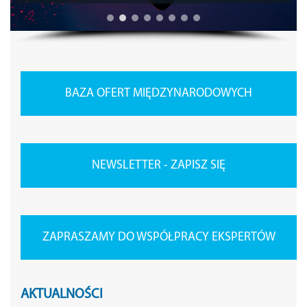
BAZA OFERT MIĘDZYNARODOWYCH
NEWSLETTER - ZAPISZ SIĘ
ZAPRASZAMY DO WSPÓŁPRACY EKSPERTÓW
AKTUALNOŚCI