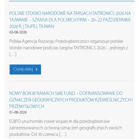
POLSKIE STOISKO NARODOWE NA TARGACH TAITRONICS 2026 NA
TAJWANIE – SZANSA DLA POLSKICH FIRM – 20–22 PAŹDZIERNIKA
2026 R. | TAJPEJ, TAJWAN
03-08-2026
Polska Agencja Rozwoju Przedsiębiorczości organizuje polskie
stoisko narodowe podczas targów TAITRONICS 2026 – jednego z
[…]
Czytaj dalej
NOWY BON W RAMACH SME FUND – DOFINANSOWANIE DO
OZNACZEŃ GEOGRAFICZNYCH PRODUKTÓW RZEMIEŚLNICZYCH I
PRZEMYSŁOWYCH
01-08-2026
EUIPO uruchomiło nowe wsparcie dla przedsiębiorców
zainteresowanych ochroną oznaczeń geograficznych swoich
produktów. Od 30 czerwca […]