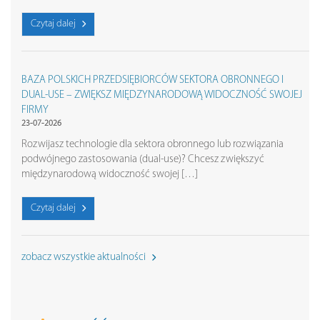
Czytaj dalej
BAZA POLSKICH PRZEDSIĘBIORCÓW SEKTORA OBRONNEGO I
DUAL-USE – ZWIĘKSZ MIĘDZYNARODOWĄ WIDOCZNOŚĆ SWOJEJ
FIRMY
23-07-2026
Rozwijasz technologie dla sektora obronnego lub rozwiązania
podwójnego zastosowania (dual-use)? Chcesz zwiększyć
międzynarodową widoczność swojej […]
Czytaj dalej
zobacz wszystkie aktualności