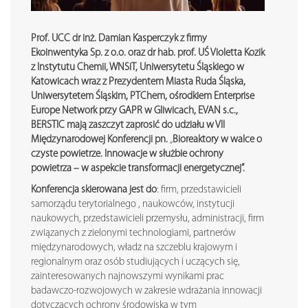
Prof. UCC dr inż. Damian Kasperczyk z firmy
Ekoinwentyka Sp. z o.o. oraz dr hab. prof. UŚ Violetta Kozik
z Instytutu Chemii, WNSiT, Uniwersytetu Śląskiego w
Katowicach wraz z Prezydentem Miasta Ruda Śląska,
Uniwersytetem Śląskim, PTChem, ośrodkiem Enterprise
Europe Network przy GAPR w Gliwicach, EVAN s.c.,
BERSTIC mają zaszczyt zaprosić do udziału w VII
Międzynarodowej Konferencji pn.
„
Bioreaktory w walce o
czyste powietrze. Innowacje w służbie ochrony
powietrza – w aspekcie transformacji energetycznej”.
Konferencja skierowana jest do
: firm, przedstawicieli
samorządu terytorialnego , naukowców, instytucji
naukowych, przedstawicieli przemysłu, administracji, firm
związanych z zielonymi technologiami, partnerów
międzynarodowych, władz na szczeblu krajowym i
regionalnym oraz osób studiujących i uczących się,
zainteresowanych najnowszymi wynikami prac
badawczo-rozwojowych w zakresie wdrażania innowacji
dotyczących ochrony środowiska w tym