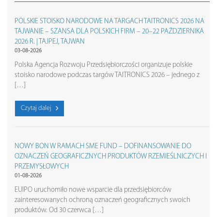
POLSKIE STOISKO NARODOWE NA TARGACH TAITRONICS 2026 NA
TAJWANIE – SZANSA DLA POLSKICH FIRM – 20–22 PAŹDZIERNIKA
2026 R. | TAJPEJ, TAJWAN
03-08-2026
Polska Agencja Rozwoju Przedsiębiorczości organizuje polskie
stoisko narodowe podczas targów TAITRONICS 2026 – jednego z
[…]
Czytaj dalej
NOWY BON W RAMACH SME FUND – DOFINANSOWANIE DO
OZNACZEŃ GEOGRAFICZNYCH PRODUKTÓW RZEMIEŚLNICZYCH I
PRZEMYSŁOWYCH
01-08-2026
EUIPO uruchomiło nowe wsparcie dla przedsiębiorców
zainteresowanych ochroną oznaczeń geograficznych swoich
produktów. Od 30 czerwca […]