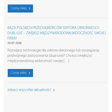
Czytaj dalej
BAZA POLSKICH PRZEDSIĘBIORCÓW SEKTORA OBRONNEGO I
DUAL-USE – ZWIĘKSZ MIĘDZYNARODOWĄ WIDOCZNOŚĆ SWOJEJ
FIRMY
23-07-2026
Rozwijasz technologie dla sektora obronnego lub rozwiązania
podwójnego zastosowania (dual-use)? Chcesz zwiększyć
międzynarodową widoczność swojej […]
Czytaj dalej
zobacz wszystkie aktualności