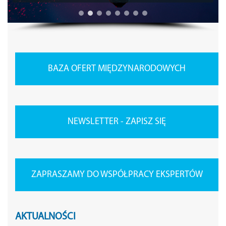
BAZA OFERT MIĘDZYNARODOWYCH
NEWSLETTER - ZAPISZ SIĘ
ZAPRASZAMY DO WSPÓŁPRACY EKSPERTÓW
AKTUALNOŚCI