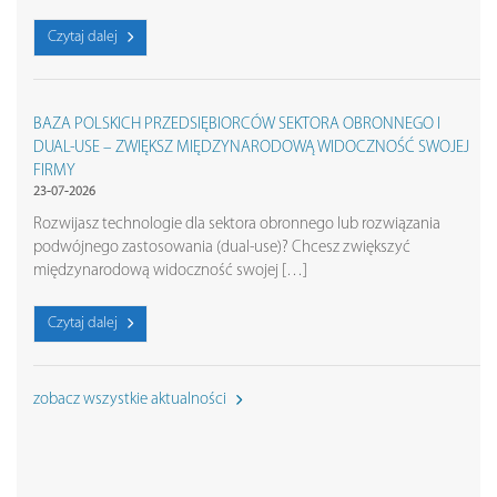
Czytaj dalej
BAZA POLSKICH PRZEDSIĘBIORCÓW SEKTORA OBRONNEGO I
DUAL-USE – ZWIĘKSZ MIĘDZYNARODOWĄ WIDOCZNOŚĆ SWOJEJ
FIRMY
23-07-2026
Rozwijasz technologie dla sektora obronnego lub rozwiązania
podwójnego zastosowania (dual-use)? Chcesz zwiększyć
międzynarodową widoczność swojej […]
Czytaj dalej
zobacz wszystkie aktualności