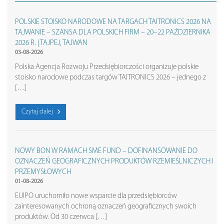
POLSKIE STOISKO NARODOWE NA TARGACH TAITRONICS 2026 NA
TAJWANIE – SZANSA DLA POLSKICH FIRM – 20–22 PAŹDZIERNIKA
2026 R. | TAJPEJ, TAJWAN
03-08-2026
Polska Agencja Rozwoju Przedsiębiorczości organizuje polskie
stoisko narodowe podczas targów TAITRONICS 2026 – jednego z
[…]
Czytaj dalej
NOWY BON W RAMACH SME FUND – DOFINANSOWANIE DO
OZNACZEŃ GEOGRAFICZNYCH PRODUKTÓW RZEMIEŚLNICZYCH I
PRZEMYSŁOWYCH
01-08-2026
EUIPO uruchomiło nowe wsparcie dla przedsiębiorców
zainteresowanych ochroną oznaczeń geograficznych swoich
produktów. Od 30 czerwca […]