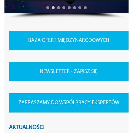
BAZA OFERT MIĘDZYNARODOWYCH
NEWSLETTER - ZAPISZ SIĘ
ZAPRASZAMY DO WSPÓŁPRACY EKSPERTÓW
AKTUALNOŚCI