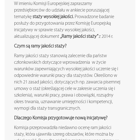
W imieniu Komisji Europejskiej zapraszamy
przedsiębiorców do udziału w ankiecie poruszającej
tematykę
staży wysokiej jakości.
Prowadzone badanie
posłuży do przygotowania przez Komisję Europejską
inicjatywy w sprawie staży wysokiej jakości,
aktualizującej dokument
„Ramy jakości staży”
z 2014 r.
Czym są ramy jakości staży?
Ramy jakości staży stanowią zalecenie dla państw
członkowskich dotyczące wprowadzenia w życie
warunków zapewniających wysokiej jakości uczenie się i
odpowiednie warunki pracy dla stażystów. Określono w
nich 21 zasad jakości, dotyczących np. zawarcia pisemnej
umowy o staż (określającej cele w zakresie uczenia się i
szkolenia), warunki pracy, prawa i obowiązki, rozsądny
okres trwania, uznawanie umiejętności i kompetencji,
wymogi dla staży transgranicznych.
Dlaczego Komisja przygotowuje nową inicjatywę?
Komisja przeprowadziła niedawno ocenę ram jakości
staży, która ujawniła szereg obszarów, które można by