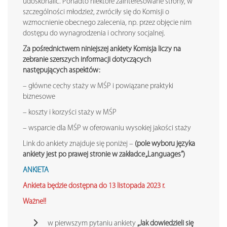
udoskonalić. Ponadto niektóre zainteresowane strony, w
szczególności młodzież, zwróciły się do Komisji o
wzmocnienie obecnego zalecenia, np. przez objęcie nim
dostępu do wynagrodzenia i ochrony socjalnej.
Za pośrednictwem niniejszej ankiety Komisja liczy na
zebranie szerszych informacji dotyczących
następujących aspektów:
– główne cechy staży w MŚP i powiązane praktyki
biznesowe
– koszty i korzyści staży w MŚP
– wsparcie dla MŚP w oferowaniu wysokiej jakości staży
Link do ankiety znajduje się poniżej –
(pole wyboru języka
ankiety jest po prawej stronie w zakładce „Languages”)
ANKIETA
Ankieta będzie dostępna do 13 listopada 2023 r.
Ważne!!
w pierwszym pytaniu ankiety
„Jak dowiedzieli się