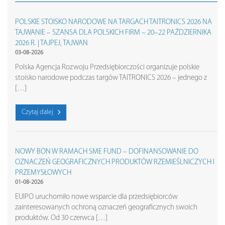
POLSKIE STOISKO NARODOWE NA TARGACH TAITRONICS 2026 NA
TAJWANIE – SZANSA DLA POLSKICH FIRM – 20–22 PAŹDZIERNIKA
2026 R. | TAJPEJ, TAJWAN
03-08-2026
Polska Agencja Rozwoju Przedsiębiorczości organizuje polskie
stoisko narodowe podczas targów TAITRONICS 2026 – jednego z
[…]
Czytaj dalej
NOWY BON W RAMACH SME FUND – DOFINANSOWANIE DO
OZNACZEŃ GEOGRAFICZNYCH PRODUKTÓW RZEMIEŚLNICZYCH I
PRZEMYSŁOWYCH
01-08-2026
EUIPO uruchomiło nowe wsparcie dla przedsiębiorców
zainteresowanych ochroną oznaczeń geograficznych swoich
produktów. Od 30 czerwca […]