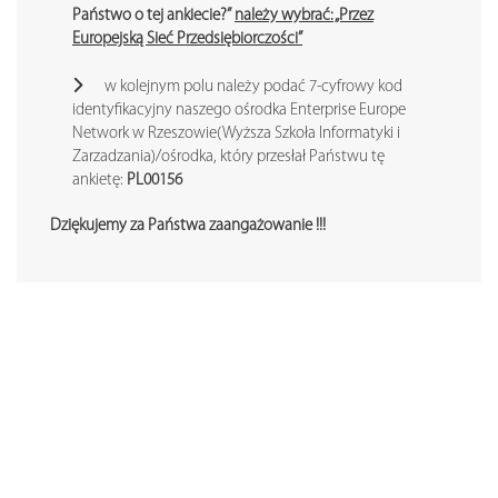
Państwo o tej ankiecie?”
należy wybrać: „Przez
Europejską Sieć Przedsiębiorczości”
w kolejnym polu należy podać 7-cyfrowy kod
identyfikacyjny naszego ośrodka Enterprise Europe
Network w Rzeszowie(Wyższa Szkoła Informatyki i
Zarzadzania)/ośrodka, który przesłał Państwu tę
ankietę:
PL00156
Dziękujemy za Państwa zaangażowanie !!!