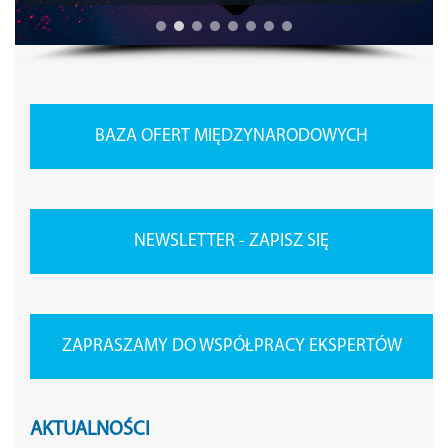
BAZA OFERT MIĘDZYNARODOWYCH
NEWSLETTER - ZAPISZ SIĘ
ZAPRASZAMY DO WSPÓŁPRACY EKSPERTÓW
AKTUALNOŚCI