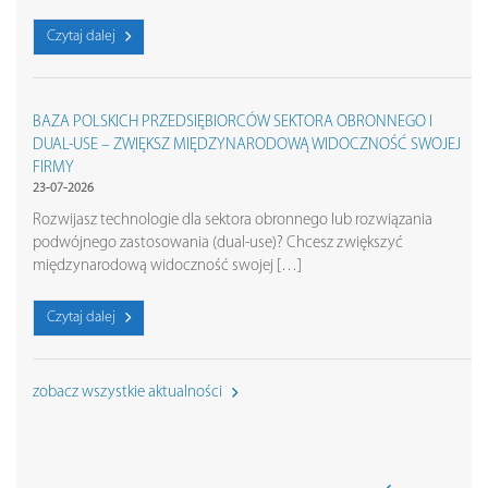
Czytaj dalej
BAZA POLSKICH PRZEDSIĘBIORCÓW SEKTORA OBRONNEGO I
DUAL-USE – ZWIĘKSZ MIĘDZYNARODOWĄ WIDOCZNOŚĆ SWOJEJ
FIRMY
23-07-2026
Rozwijasz technologie dla sektora obronnego lub rozwiązania
podwójnego zastosowania (dual-use)? Chcesz zwiększyć
międzynarodową widoczność swojej […]
Czytaj dalej
zobacz wszystkie aktualności