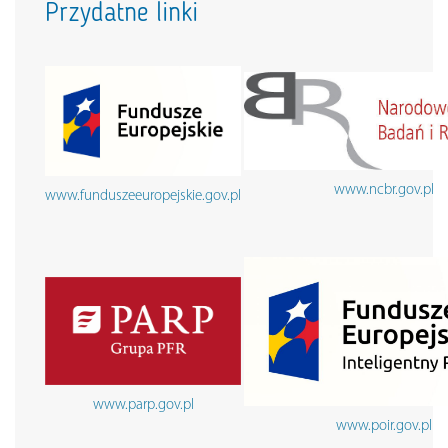
Przydatne linki
www.ncbr.gov.pl
www.funduszeeuropejskie.gov.pl
www.parp.gov.pl
www.poir.gov.pl