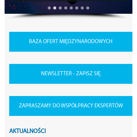
BAZA OFERT MIĘDZYNARODOWYCH
NEWSLETTER - ZAPISZ SIĘ
ZAPRASZAMY DO WSPÓŁPRACY EKSPERTÓW
AKTUALNOŚCI