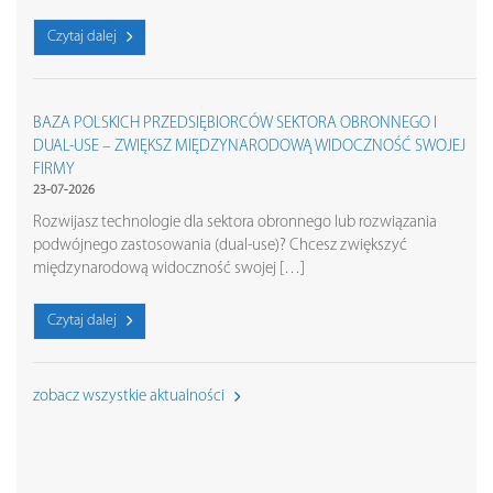
Czytaj dalej
BAZA POLSKICH PRZEDSIĘBIORCÓW SEKTORA OBRONNEGO I
DUAL-USE – ZWIĘKSZ MIĘDZYNARODOWĄ WIDOCZNOŚĆ SWOJEJ
FIRMY
23-07-2026
Rozwijasz technologie dla sektora obronnego lub rozwiązania
podwójnego zastosowania (dual-use)? Chcesz zwiększyć
międzynarodową widoczność swojej […]
Czytaj dalej
zobacz wszystkie aktualności