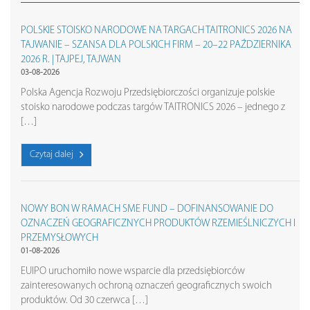
POLSKIE STOISKO NARODOWE NA TARGACH TAITRONICS 2026 NA
TAJWANIE – SZANSA DLA POLSKICH FIRM – 20–22 PAŹDZIERNIKA
2026 R. | TAJPEJ, TAJWAN
03-08-2026
Polska Agencja Rozwoju Przedsiębiorczości organizuje polskie
stoisko narodowe podczas targów TAITRONICS 2026 – jednego z
[…]
Czytaj dalej
NOWY BON W RAMACH SME FUND – DOFINANSOWANIE DO
OZNACZEŃ GEOGRAFICZNYCH PRODUKTÓW RZEMIEŚLNICZYCH I
PRZEMYSŁOWYCH
01-08-2026
EUIPO uruchomiło nowe wsparcie dla przedsiębiorców
zainteresowanych ochroną oznaczeń geograficznych swoich
produktów. Od 30 czerwca […]