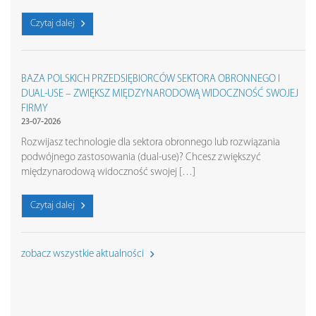
Czytaj dalej
BAZA POLSKICH PRZEDSIĘBIORCÓW SEKTORA OBRONNEGO I
DUAL-USE – ZWIĘKSZ MIĘDZYNARODOWĄ WIDOCZNOŚĆ SWOJEJ
FIRMY
23-07-2026
Rozwijasz technologie dla sektora obronnego lub rozwiązania
podwójnego zastosowania (dual-use)? Chcesz zwiększyć
międzynarodową widoczność swojej […]
Czytaj dalej
zobacz wszystkie aktualności