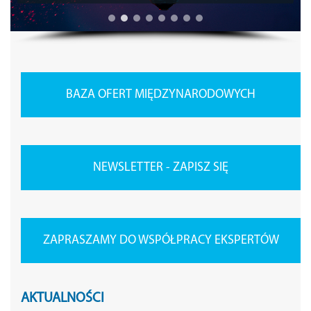
BAZA OFERT MIĘDZYNARODOWYCH
NEWSLETTER - ZAPISZ SIĘ
ZAPRASZAMY DO WSPÓŁPRACY EKSPERTÓW
AKTUALNOŚCI