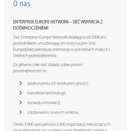
O nas
ENTERPRISE EUROPE NETWORK – SIEĆ WSPARCIA Z
DOŚWIADCZENIEM!
Sieć Enterprise Europe Network działająca od 2008 jest
pośrednikiem umożliwiającym instytucjom Unii
Europejskiej pełniejsza orientację w potrzebach małych i
średnich przedsiębiorstw.
Za główne cele sieć stawia sobie pomoc
przedsiębiorcom w:
podnoszeniu ich konkurencyjności;
transferze technologii;
rozwoju innowacji;
zdobywaniu nowych rynków.
Około 3 000 specjalistów z 600 organizacji mieszczących
się w 60 krajach na co dzień swoją działalność opiera o