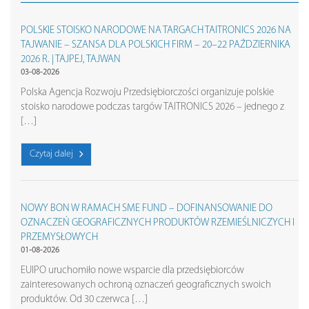
POLSKIE STOISKO NARODOWE NA TARGACH TAITRONICS 2026 NA
TAJWANIE – SZANSA DLA POLSKICH FIRM – 20–22 PAŹDZIERNIKA
2026 R. | TAJPEJ, TAJWAN
03-08-2026
Polska Agencja Rozwoju Przedsiębiorczości organizuje polskie
stoisko narodowe podczas targów TAITRONICS 2026 – jednego z
[…]
Czytaj dalej
NOWY BON W RAMACH SME FUND – DOFINANSOWANIE DO
OZNACZEŃ GEOGRAFICZNYCH PRODUKTÓW RZEMIEŚLNICZYCH I
PRZEMYSŁOWYCH
01-08-2026
EUIPO uruchomiło nowe wsparcie dla przedsiębiorców
zainteresowanych ochroną oznaczeń geograficznych swoich
produktów. Od 30 czerwca […]