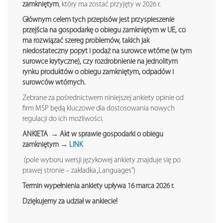
zamkniętym
, który ma zostać przyjęty w 2026 r.
Głównym celem tych przepisów jest przyspieszenie
przejścia na gospodarkę o obiegu zamkniętym w UE, co
ma rozwiązać szereg problemów, takich jak
niedostateczny popyt i podaż na surowce wtórne (w tym
surowce krytyczne), czy rozdrobnienie na jednolitym
rynku produktów o obiegu zamkniętym, odpadów i
surowców wtórnych.
Zebrane za pośrednictwem niniejszej ankiety opinie od
firm MŚP będą kluczowe dla dostosowania nowych
regulacji do ich możliwości.
ANKIETA → Akt w sprawie gospodarki o obiegu
zamkniętym
→
LINK
(pole wyboru wersji językowej ankiety znajduje się po
prawej stronie – zakładka „Languages”)
Termin wypełnienia ankiety upływa 16 marca 2026 r.
Dziękujemy za udział w ankiecie!