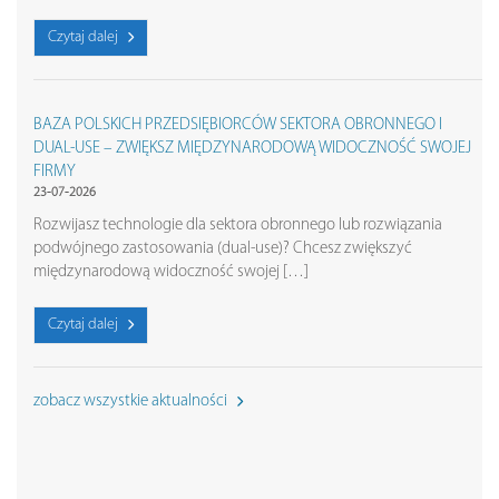
Czytaj dalej
BAZA POLSKICH PRZEDSIĘBIORCÓW SEKTORA OBRONNEGO I
DUAL-USE – ZWIĘKSZ MIĘDZYNARODOWĄ WIDOCZNOŚĆ SWOJEJ
FIRMY
23-07-2026
Rozwijasz technologie dla sektora obronnego lub rozwiązania
podwójnego zastosowania (dual-use)? Chcesz zwiększyć
międzynarodową widoczność swojej […]
Czytaj dalej
zobacz wszystkie aktualności