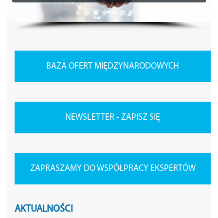
BAZA OFERT MIĘDZYNARODOWYCH
NEWSLETTER - ZAPISZ SIĘ
ZAPRASZAMY DO WSPÓŁPRACY EKSPERTÓW
AKTUALNOŚCI