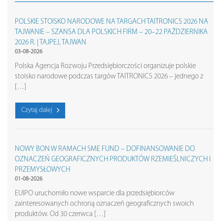
POLSKIE STOISKO NARODOWE NA TARGACH TAITRONICS 2026 NA
TAJWANIE – SZANSA DLA POLSKICH FIRM – 20–22 PAŹDZIERNIKA
2026 R. | TAJPEJ, TAJWAN
03-08-2026
Polska Agencja Rozwoju Przedsiębiorczości organizuje polskie
stoisko narodowe podczas targów TAITRONICS 2026 – jednego z
[…]
Czytaj dalej
NOWY BON W RAMACH SME FUND – DOFINANSOWANIE DO
OZNACZEŃ GEOGRAFICZNYCH PRODUKTÓW RZEMIEŚLNICZYCH I
PRZEMYSŁOWYCH
01-08-2026
EUIPO uruchomiło nowe wsparcie dla przedsiębiorców
zainteresowanych ochroną oznaczeń geograficznych swoich
produktów. Od 30 czerwca […]