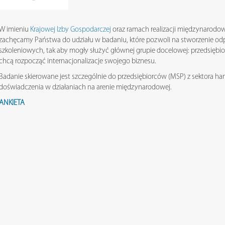
W imieniu
Krajowej Izby Gospodarczej
oraz ramach realizacji międzynarodo
zachęcamy Państwa do udziału w badaniu, które pozwoli na stworzenie od
szkoleniowych, tak aby mogły służyć głównej grupie docelowej: przedsiębio
chcą rozpocząć internacjonalizacje swojego biznesu.
Badanie skierowane jest szczególnie do przedsiębiorców (MSP) z sektora han
doświadczenia w działaniach na arenie międzynarodowej.
ANKIETA