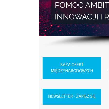
POMOC AMBIT
INNOWACJI 
BAZA OFERT
MIĘDZYNARODOWYCH
NEWSLETTER - ZAPISZ SIĘ