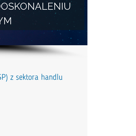
DOSKONALENIU
YM
P) z sektora handlu