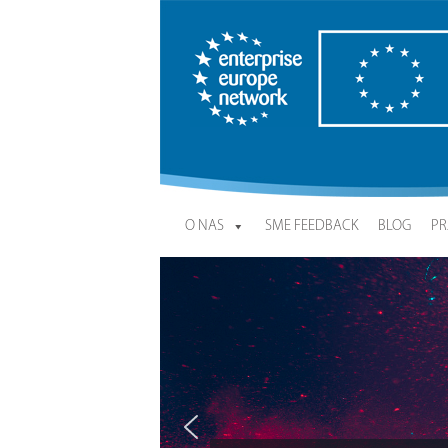
Enterprise Europe Network
O NAS
SME FEEDBACK
BLOG
PR