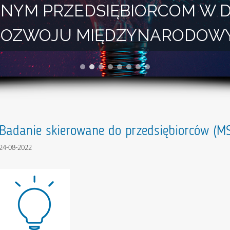
NYM PRZEDSIĘBIORCOM W 
I ROZWOJU MIĘDZYNARODOW
Badanie skierowane do przedsiębiorców (MS
24-08-2022