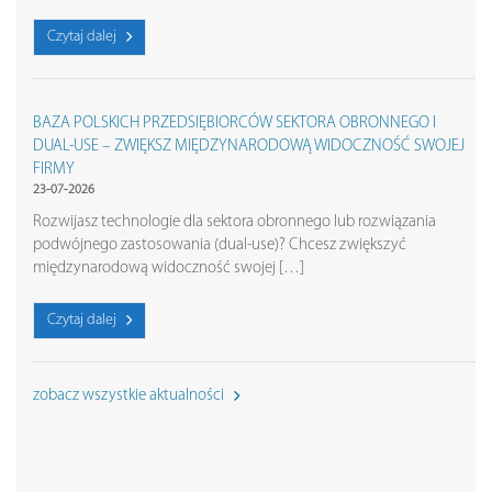
Czytaj dalej
BAZA POLSKICH PRZEDSIĘBIORCÓW SEKTORA OBRONNEGO I
DUAL-USE – ZWIĘKSZ MIĘDZYNARODOWĄ WIDOCZNOŚĆ SWOJEJ
FIRMY
23-07-2026
Rozwijasz technologie dla sektora obronnego lub rozwiązania
podwójnego zastosowania (dual-use)? Chcesz zwiększyć
międzynarodową widoczność swojej […]
Czytaj dalej
zobacz wszystkie aktualności