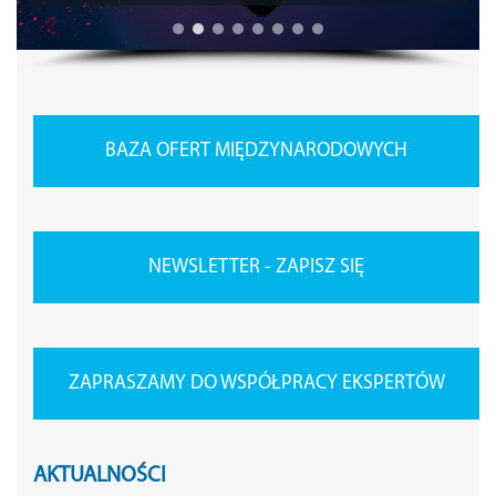
BAZA OFERT MIĘDZYNARODOWYCH
NEWSLETTER - ZAPISZ SIĘ
ZAPRASZAMY DO WSPÓŁPRACY EKSPERTÓW
AKTUALNOŚCI