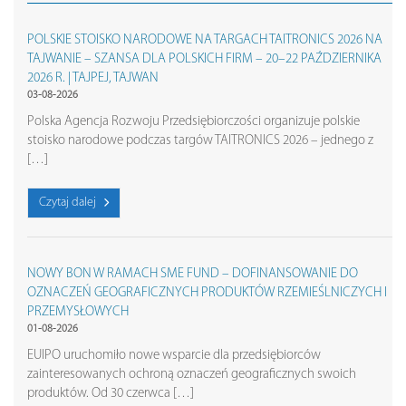
POLSKIE STOISKO NARODOWE NA TARGACH TAITRONICS 2026 NA
TAJWANIE – SZANSA DLA POLSKICH FIRM – 20–22 PAŹDZIERNIKA
2026 R. | TAJPEJ, TAJWAN
03-08-2026
Polska Agencja Rozwoju Przedsiębiorczości organizuje polskie
stoisko narodowe podczas targów TAITRONICS 2026 – jednego z
[…]
Czytaj dalej
NOWY BON W RAMACH SME FUND – DOFINANSOWANIE DO
OZNACZEŃ GEOGRAFICZNYCH PRODUKTÓW RZEMIEŚLNICZYCH I
PRZEMYSŁOWYCH
01-08-2026
EUIPO uruchomiło nowe wsparcie dla przedsiębiorców
zainteresowanych ochroną oznaczeń geograficznych swoich
produktów. Od 30 czerwca […]