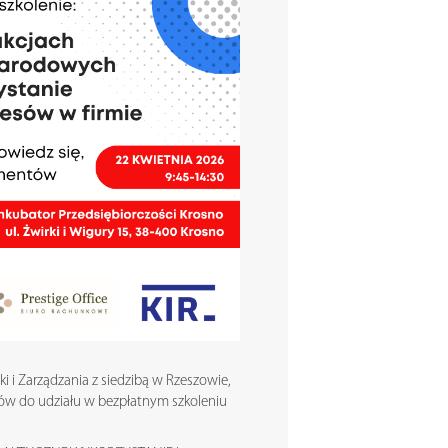
i i Zarządzania z siedzibą w Rzeszowie,
ców do udziału w bezpłatnym szkoleniu