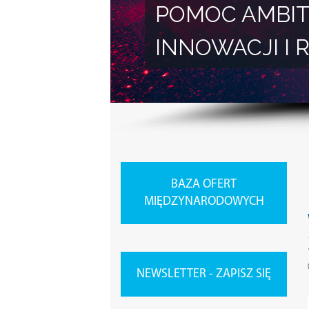
POMOC AMBIT
INNOWACJI 
BAZA OFERT
MIĘDZYNARODOWYCH
NEWSLETTER - ZAPISZ SIĘ