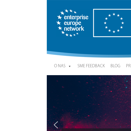
Enterprise Europe Network
O NAS
SME FEEDBACK
BLOG
PR