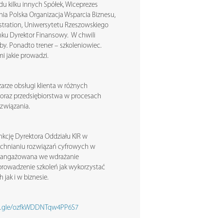
ądu kilku innych Spółek, Wiceprezes
ia Polska Organizacja Wsparcia Biznesu,
istration, Uniwersytetu Rzeszowskiego
ku Dyrektor Finansowy. W chwili
by. Ponadto trener – szkoleniowiec.
i jakie prowadzi.
arze obsługi klienta w różnych
 oraz przedsiębiorstwa w procesach
ozwiązania.
unkcję Dyrektora Oddziału KIR w
echnianiu rozwiązań cyfrowych w
e zaangażowana we wdrażanie
prowadzenie szkoleń jak wykorzystać
jak i w biznesie.
ms.gle/ozfkWDDNTqw4PP6S7