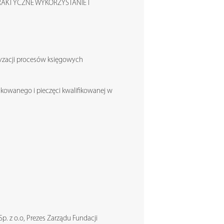
AKTYCZNE WYKORZYSTANIE I
tyzacji procesów księgowych
ikowanego i pieczęci kwalifikowanej w
p. z o.o, Prezes Zarządu Fundacji