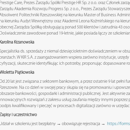
Prestige Care, Prezes Zarządu Spółki Prestige HR Sp. z o.o. oraz Członek zarz
Zarządu Akademia Rozwoju Progress Sp. z o.o., Prezes Zarządu Stowarzyszen
Absolwent Politechniki Rzeszowskiej na kierunku Master of Business Admin
na kierunku Audyt Wewnętrzny oraz Akademii Leona Koźmińskiego na kierun
obecnej Zarządza Spółką obsługującą ponad 500 klientów i zatrudnia 43 oso
Doświadczenie zawodowe ponad 19-letnie, jakie posiada łączy ze szkoleniam
Karolina Krzanowska
Specjalistka ds. sprzedaży z niemal dziesięcioletnim doświadczeniem w obsz
branżach. W KIR S.A. z zaangażowaniem wspiera zarówno instytucje, urzędy
cyfryzacji, skutecznie identyfikując ich potrzeby, proponując dopasowane r
Wioletta Piątkowska
Od 20 lat jest związana z sektorem bankowym, a przez ostatnie 9 lat pełni f
Rzeszowie. Na co dzień w swojej pracy skupia się na promowaniu i upowsz
obszarze bankowości, gospodarki i administracji publicznej. Jest aktywni
innowacyjnych rozwiązań z zakresu usług zaufania między innymi poprzez 
podpis kwalifikowany i pieczęć w procesach digitalizacji zarówno w urzędach 
Zapisy i uczestnictwo
Udział w szkoleniu jest bezpłatny → obowiązuje rejestracja →
https://for