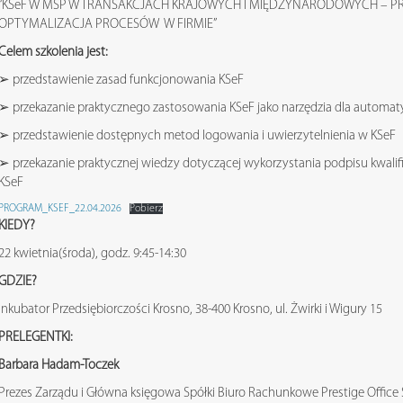
“KSeF W MŚP W TRANSAKCJACH KRAJOWYCH I MIĘDZYNARODOWYCH – PR
OPTYMALIZACJA PROCESÓW W FIRMIE”
Celem szkolenia jest:
➢ przedstawienie zasad funkcjonowania KSeF
➢ przekazanie praktycznego zastosowania KSeF jako narzędzia dla automa
➢ przedstawienie dostępnych metod logowania i uwierzytelnienia w KSeF
➢ przekazanie praktycznej wiedzy dotyczącej wykorzystania podpisu kwalif
KSeF
PROGRAM_KSEF_22.04.2026
Pobierz
KIEDY?
22 kwietnia(środa), godz. 9:45-14:30
GDZIE?
Inkubator Przedsiębiorczości Krosno, 38-400 Krosno, ul. Żwirki i Wigury 15
PRELEGENTKI:
Barbara Hadam-Toczek
Prezes Zarządu i Główna księgowa Spółki Biuro Rachunkowe Prestige Office S