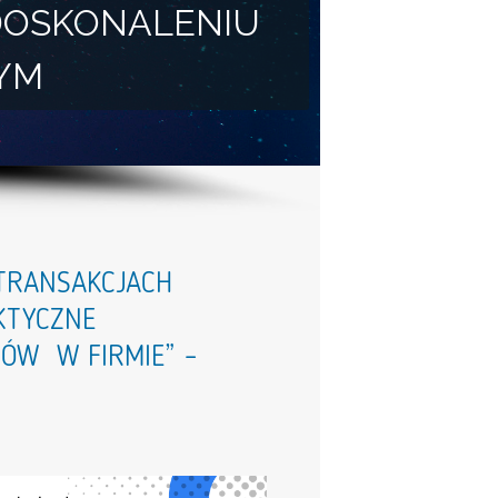
DOSKONALENIU
YM
 TRANSAKCJACH
KTYCZNE
SÓW W FIRMIE” –