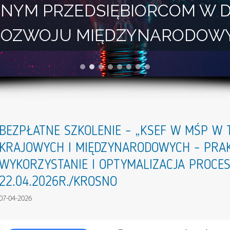
NYM PRZEDSIĘBIORCOM W 
I ROZWOJU MIĘDZYNARODOW
BEZPŁATNE SZKOLENIE – „KSEF W MŚP W
KRAJOWYCH I MIĘDZYNARODOWYCH – PRA
WYKORZYSTANIE I OPTYMALIZACJA PROCE
22.04.2026R./KROSNO
07-04-2026