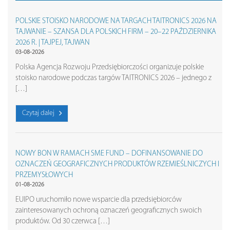
POLSKIE STOISKO NARODOWE NA TARGACH TAITRONICS 2026 NA
TAJWANIE – SZANSA DLA POLSKICH FIRM – 20–22 PAŹDZIERNIKA
2026 R. | TAJPEJ, TAJWAN
03-08-2026
Polska Agencja Rozwoju Przedsiębiorczości organizuje polskie
stoisko narodowe podczas targów TAITRONICS 2026 – jednego z
[…]
Czytaj dalej
NOWY BON W RAMACH SME FUND – DOFINANSOWANIE DO
OZNACZEŃ GEOGRAFICZNYCH PRODUKTÓW RZEMIEŚLNICZYCH I
PRZEMYSŁOWYCH
01-08-2026
EUIPO uruchomiło nowe wsparcie dla przedsiębiorców
zainteresowanych ochroną oznaczeń geograficznych swoich
produktów. Od 30 czerwca […]