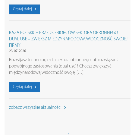
Czytaj dalej
BAZA POLSKICH PRZEDSIĘBIORCÓW SEKTORA OBRONNEGO I
DUAL-USE – ZWIĘKSZ MIĘDZYNARODOWĄ WIDOCZNOŚĆ SWOJEJ
FIRMY
23-07-2026
Rozwijasz technologie dla sektora obronnego lub rozwiązania
podwójnego zastosowania (dual-use)? Chcesz zwiększyć
międzynarodową widoczność swojej […]
Czytaj dalej
zobacz wszystkie aktualności