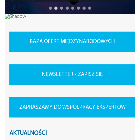
BAZA OFERT MIĘDZYNARODOWYCH
NEWSLETTER - ZAPISZ SIĘ
ZAPRASZAMY DO WSPÓŁPRACY EKSPERTÓW
AKTUALNOŚCI