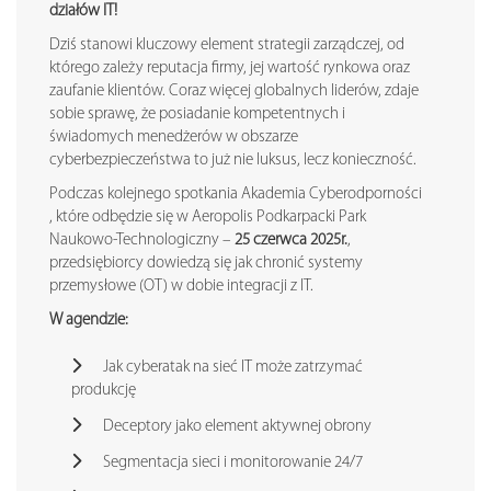
działów IT!
Dziś stanowi kluczowy element strategii zarządczej, od
którego zależy reputacja firmy, jej wartość rynkowa oraz
zaufanie klientów. Coraz więcej globalnych liderów, zdaje
sobie sprawę, że posiadanie kompetentnych i
świadomych menedżerów w obszarze
cyberbezpieczeństwa to już nie luksus, lecz konieczność.
Podczas kolejnego spotkania Akademia Cyberodporności
, które odbędzie się w Aeropolis Podkarpacki Park
Naukowo-Technologiczny –
25 czerwca 2025r.
,
przedsiębiorcy dowiedzą się jak chronić systemy
przemysłowe (OT) w dobie integracji z IT.
W agendzie:
Jak cyberatak na sieć IT może zatrzymać
produkcję
Deceptory jako element aktywnej obrony
Segmentacja sieci i monitorowanie 24/7