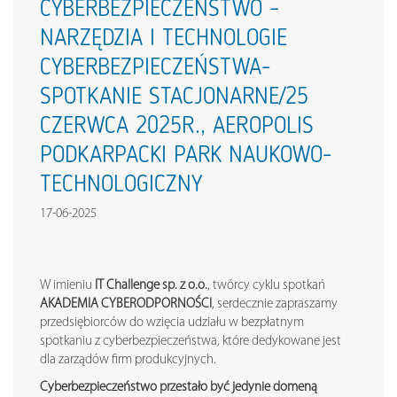
CYBERBEZPIECZEŃSTWO –
NARZĘDZIA I TECHNOLOGIE
CYBERBEZPIECZEŃSTWA-
SPOTKANIE STACJONARNE/25
CZERWCA 2025R., AEROPOLIS
PODKARPACKI PARK NAUKOWO-
TECHNOLOGICZNY
17-06-2025
W imieniu
IT Challenge sp. z o.o.
, twórcy cyklu spotkań
AKADEMIA CYBERODPORNOŚCI
, serdecznie zapraszamy
przedsiębiorców do wzięcia udziału w bezpłatnym
spotkaniu z cyberbezpieczeństwa, które dedykowane jest
dla zarządów firm produkcyjnych.
Cyberbezpieczeństwo przestało być jedynie domeną