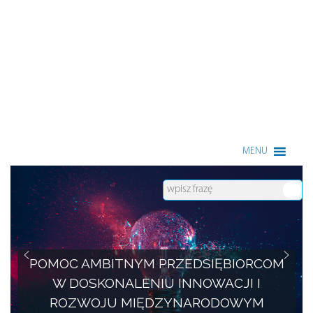
Enterprise Europe Network
MENU
POMOC AMBITNYM PRZEDSIĘBIORCOM
W DOSKONALENIU INNOWACJI I
ROZWOJU MIĘDZYNARODOWYM