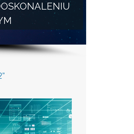
DOSKONALENIU
YM
2”