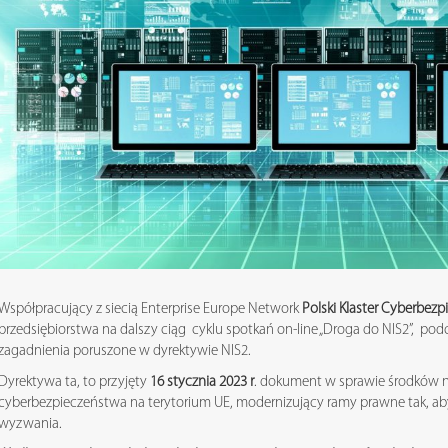
Współpracujący z siecią Enterprise Europe Network
Polski Klaster Cyberbez
przedsiębiorstwa na dalszy ciąg cyklu spotkań on-line „Droga do NIS2”, podc
zagadnienia poruszone w dyrektywie NIS2.
Dyrektywa ta, to przyjęty
16 stycznia 2023 r
. dokument w sprawie środków 
cyberbezpieczeństwa na terytorium UE, modernizujący ramy prawne tak, ab
wyzwania.