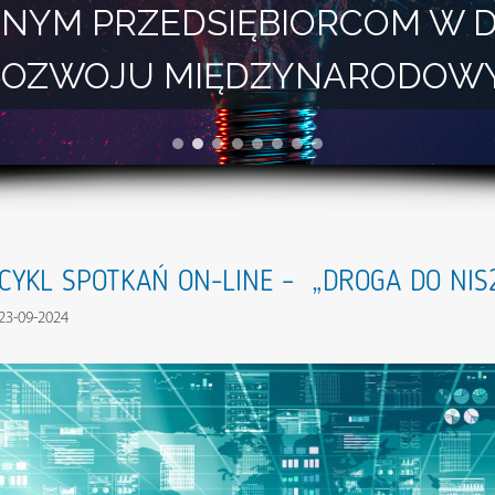
NYM PRZEDSIĘBIORCOM W 
I ROZWOJU MIĘDZYNARODOW
CYKL SPOTKAŃ ON-LINE – „DROGA DO NIS
23-09-2024