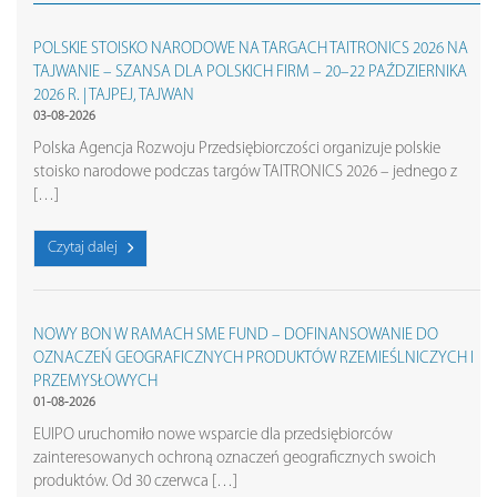
POLSKIE STOISKO NARODOWE NA TARGACH TAITRONICS 2026 NA
TAJWANIE – SZANSA DLA POLSKICH FIRM – 20–22 PAŹDZIERNIKA
2026 R. | TAJPEJ, TAJWAN
03-08-2026
Polska Agencja Rozwoju Przedsiębiorczości organizuje polskie
stoisko narodowe podczas targów TAITRONICS 2026 – jednego z
[…]
Czytaj dalej
NOWY BON W RAMACH SME FUND – DOFINANSOWANIE DO
OZNACZEŃ GEOGRAFICZNYCH PRODUKTÓW RZEMIEŚLNICZYCH I
PRZEMYSŁOWYCH
01-08-2026
EUIPO uruchomiło nowe wsparcie dla przedsiębiorców
zainteresowanych ochroną oznaczeń geograficznych swoich
produktów. Od 30 czerwca […]