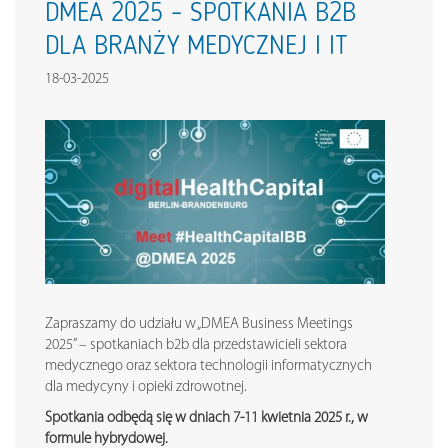
DMEA 2025 – SPOTKANIA B2B
DLA BRANŻY MEDYCZNEJ I IT
18-03-2025
Zapraszamy do udziału w „DMEA Business Meetings
2025” – spotkaniach b2b dla przedstawicieli sektora
medycznego oraz sektora technologii informatycznych
dla medycyny i opieki zdrowotnej.
Spotkania odbędą się w dniach 7-11 kwietnia 2025 r., w
formule hybrydowej.