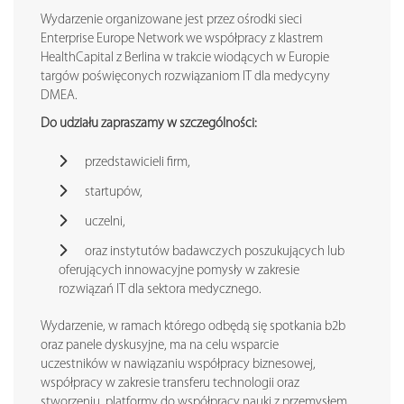
Wydarzenie organizowane jest przez ośrodki sieci
Enterprise Europe Network we współpracy z klastrem
HealthCapital z Berlina w trakcie wiodących w Europie
targów poświęconych rozwiązaniom IT dla medycyny
DMEA.
Do udziału zapraszamy w szczególności:
przedstawicieli firm,
startupów,
uczelni,
oraz instytutów badawczych poszukujących lub
oferujących innowacyjne pomysły w zakresie
rozwiązań IT dla sektora medycznego.
Wydarzenie, w ramach którego odbędą się spotkania b2b
oraz panele dyskusyjne, ma na celu wsparcie
uczestników w nawiązaniu współpracy biznesowej,
współpracy w zakresie transferu technologii oraz
stworzeniu platformy do współpracy nauki z przemysłem