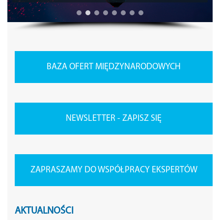
BAZA OFERT MIĘDZYNARODOWYCH
NEWSLETTER - ZAPISZ SIĘ
ZAPRASZAMY DO WSPÓŁPRACY EKSPERTÓW
AKTUALNOŚCI