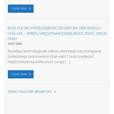
Czytaj dalej
BAZA POLSKICH PRZEDSIĘBIORCÓW SEKTORA OBRONNEGO I
DUAL-USE – ZWIĘKSZ MIĘDZYNARODOWĄ WIDOCZNOŚĆ SWOJEJ
FIRMY
23-07-2026
Rozwijasz technologie dla sektora obronnego lub rozwiązania
podwójnego zastosowania (dual-use)? Chcesz zwiększyć
międzynarodową widoczność swojej […]
Czytaj dalej
zobacz wszystkie aktualności