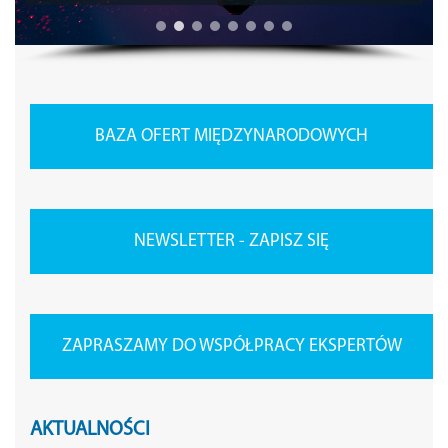
BAZA OFERT MIĘDZYNARODOWYCH
NEWSLETTER - ZAPISZ SIĘ
ZAPRASZAMY DO WSPÓŁPRACY EKSPERTÓW
AKTUALNOŚCI