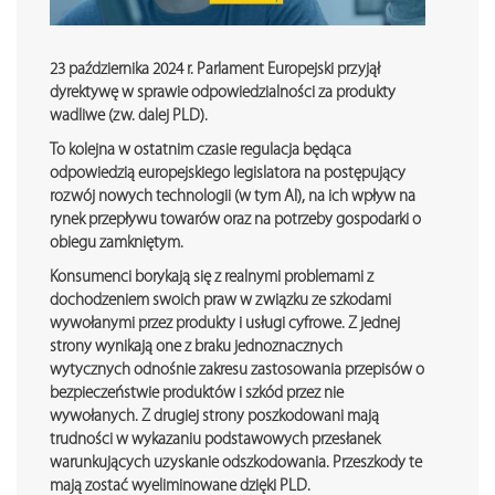
23 października 2024 r. Parlament Europejski przyjął
dyrektywę w sprawie odpowiedzialności za produkty
wadliwe (zw. dalej PLD).
To kolejna w ostatnim czasie regulacja będąca
odpowiedzią europejskiego legislatora na postępujący
rozwój nowych technologii (w tym AI), na ich wpływ na
rynek przepływu towarów oraz na potrzeby gospodarki o
obiegu zamkniętym.
Konsumenci borykają się z realnymi problemami z
dochodzeniem swoich praw w związku ze szkodami
wywołanymi przez produkty i usługi cyfrowe. Z jednej
strony wynikają one z braku jednoznacznych
wytycznych odnośnie zakresu zastosowania przepisów o
bezpieczeństwie produktów i szkód przez nie
wywołanych. Z drugiej strony poszkodowani mają
trudności w wykazaniu podstawowych przesłanek
warunkujących uzyskanie odszkodowania. Przeszkody te
mają zostać wyeliminowane dzięki PLD.