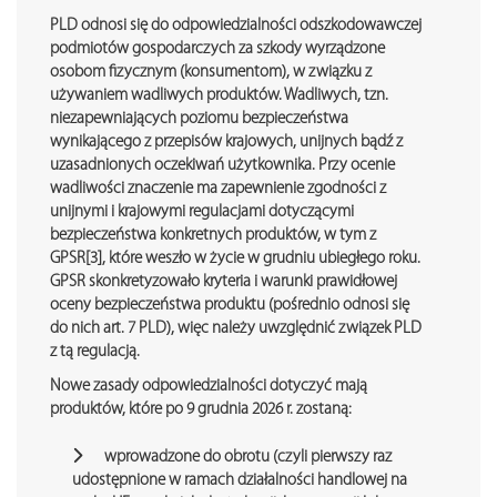
PLD odnosi się do odpowiedzialności odszkodowawczej
podmiotów gospodarczych za szkody wyrządzone
osobom fizycznym (konsumentom), w związku z
używaniem wadliwych produktów. Wadliwych, tzn.
niezapewniających poziomu bezpieczeństwa
wynikającego z przepisów krajowych, unijnych bądź z
uzasadnionych oczekiwań użytkownika. Przy ocenie
wadliwości znaczenie ma zapewnienie zgodności z
unijnymi i krajowymi regulacjami dotyczącymi
bezpieczeństwa konkretnych produktów, w tym z
GPSR[3], które weszło w życie w grudniu ubiegłego roku.
GPSR skonkretyzowało kryteria i warunki prawidłowej
oceny bezpieczeństwa produktu (pośrednio odnosi się
do nich art. 7 PLD), więc należy uwzględnić związek PLD
z tą regulacją.
Nowe zasady odpowiedzialności dotyczyć mają
produktów, które po 9 grudnia 2026 r. zostaną:
wprowadzone do obrotu (czyli pierwszy raz
udostępnione w ramach działalności handlowej na