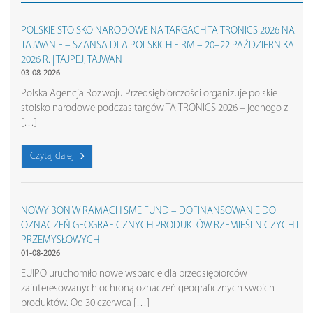
POLSKIE STOISKO NARODOWE NA TARGACH TAITRONICS 2026 NA
TAJWANIE – SZANSA DLA POLSKICH FIRM – 20–22 PAŹDZIERNIKA
2026 R. | TAJPEJ, TAJWAN
03-08-2026
Polska Agencja Rozwoju Przedsiębiorczości organizuje polskie
stoisko narodowe podczas targów TAITRONICS 2026 – jednego z
[…]
Czytaj dalej
NOWY BON W RAMACH SME FUND – DOFINANSOWANIE DO
OZNACZEŃ GEOGRAFICZNYCH PRODUKTÓW RZEMIEŚLNICZYCH I
PRZEMYSŁOWYCH
01-08-2026
EUIPO uruchomiło nowe wsparcie dla przedsiębiorców
zainteresowanych ochroną oznaczeń geograficznych swoich
produktów. Od 30 czerwca […]