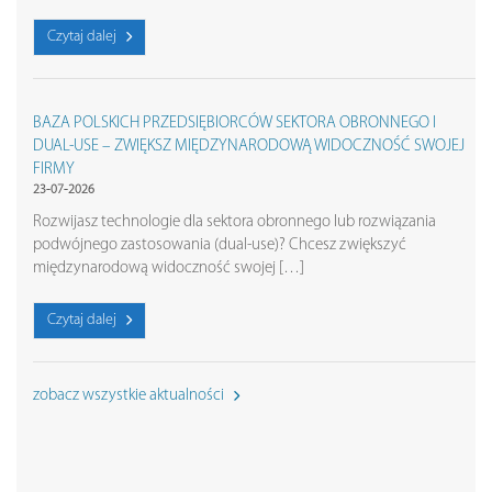
Czytaj dalej
BAZA POLSKICH PRZEDSIĘBIORCÓW SEKTORA OBRONNEGO I
DUAL-USE – ZWIĘKSZ MIĘDZYNARODOWĄ WIDOCZNOŚĆ SWOJEJ
FIRMY
23-07-2026
Rozwijasz technologie dla sektora obronnego lub rozwiązania
podwójnego zastosowania (dual-use)? Chcesz zwiększyć
międzynarodową widoczność swojej […]
Czytaj dalej
zobacz wszystkie aktualności