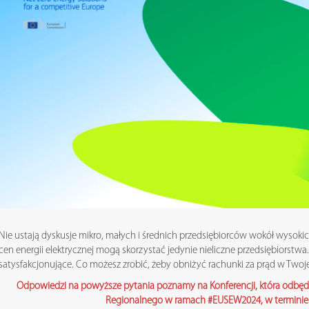
Nie ustają dyskusje mikro, małych i średnich przedsiębiorców wokół wysokich
cen energii elektrycznej mogą skorzystać jedynie nieliczne przedsiębiorstwa. 
satysfakcjonujące. Co możesz zrobić, żeby obniżyć rachunki za prąd w Twojej
Odpowiedzi na powyższe pytania poznamy na Konferencji, która odbędz
Regionalnego w ramach #EUSEW2024, w terminie 