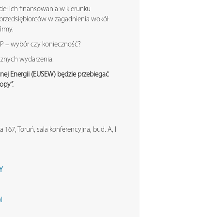
deł ich finansowania w kierunku
 przedsiębiorców w zagadnienia wokół
irmy.
P – wybór czy konieczność?
cznych wydarzenia.
ej Energii (EUSEW) będzie przebiegać
opy”.
67, Toruń, sala konferencyjna, bud. A, I
Y
l