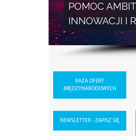
POMOC AMBIT
INNOWACJI 
BAZA OFERT
MIĘDZYNARODOWYCH
NEWSLETTER - ZAPISZ SIĘ