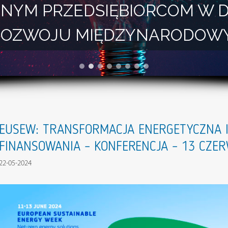
NYM PRZEDSIĘBIORCOM W 
I ROZWOJU MIĘDZYNARODOW
EUSEW: TRANSFORMACJA ENERGETYCZNA I
FINANSOWANIA – KONFERENCJA – 13 CZE
22-05-2024