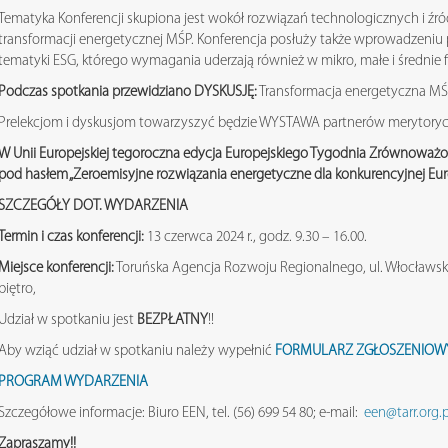
Tematyka Konferencji skupiona jest wokół rozwiązań technologicznych i źró
transformacji energetycznej MŚP. Konferencja posłuży także wprowadzeniu
tematyki ESG, którego wymagania uderzają również w mikro, małe i średnie f
Podczas spotkania przewidziano DYSKUSJĘ:
Transformacja energetyczna MŚ
Prelekcjom i dyskusjom towarzyszyć będzie WYSTAWA partnerów merytory
W Unii Europejskiej tegoroczna edycja Europejskiego Tygodnia Zrównoważon
pod hasłem „Zeroemisyjne rozwiązania energetyczne dla konkurencyjnej Eur
SZCZEGÓŁY DOT. WYDARZENIA
Termin i czas konferencji:
13 czerwca 2024 r., godz. 9.30 – 16.00.
Miejsce konferencji:
Toruńska Agencja Rozwoju Regionalnego, ul. Włocławska 1
piętro,
Udział w spotkaniu jest
BEZPŁATNY
!!
Aby wziąć udział w spotkaniu należy wypełnić
FORMULARZ ZGŁOSZENIOW
PROGRAM WYDARZENIA
Szczegółowe informacje: Biuro EEN, tel. (56) 699 54 80; e-mail:
een@tarr.org.p
Zapraszamy!!