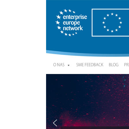
Enterprise Europe Network
O NAS
SME FEEDBACK
BLOG
PR