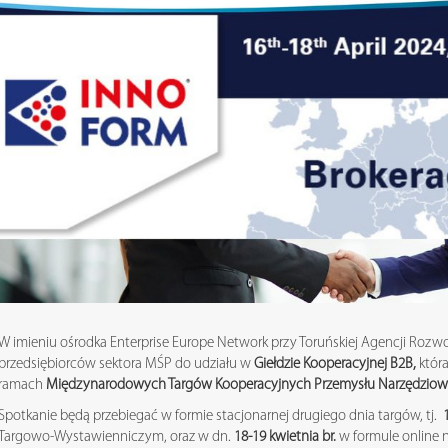
W imieniu ośrodka Enterprise Europe Network przy Toruńskiej Agencji Rozw
przedsiębiorców sektora MŚP do udziału w
Giełdzie Kooperacyjnej B2B,
która
ramach
Międzynarodowych Targów Kooperacyjnych Przemysłu Narzędzio
Spotkanie będą przebiegać w formie stacjonarnej drugiego dnia targów, tj.
1
Targowo-Wystawienniczym, oraz w dn.
18-19 kwietnia br.
w formule online 