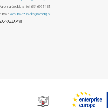
Karolina Gzubicka, tel. (56) 699 54 81;
e-mail:
karolina.gzubicka@tarr.org.pl
ZAPRASZAMY!!