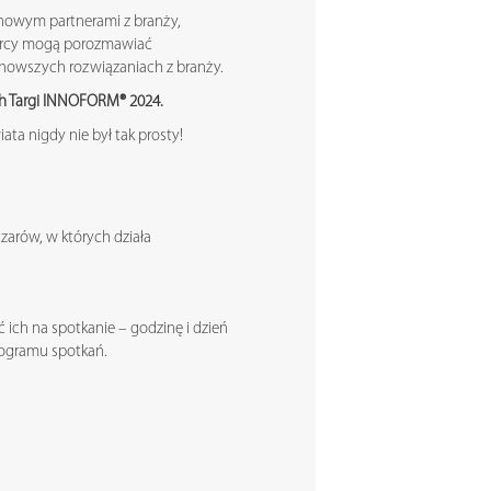
 nowym partnerami z branży,
biorcy mogą porozmawiać
nowszych rozwiązaniach z branży.
ch Targi INNOFORM® 2024.
ta nigdy nie był tak prosty!
zarów, w których działa
 ich na spotkanie – godzinę i dzień
nogramu spotkań.