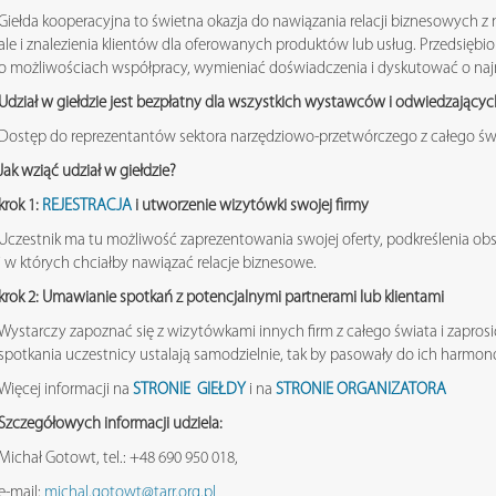
Giełda kooperacyjna to świetna okazja do nawiązania relacji biznesowych z
ale i znalezienia klientów dla oferowanych produktów lub usług. Przedsię
o możliwościach współpracy, wymieniać doświadczenia i dyskutować o naj
Udział w giełdzie jest bezpłatny dla wszystkich wystawców i odwiedzający
Dostęp do reprezentantów sektora narzędziowo-przetwórczego z całego świa
Jak wziąć udział w giełdzie?
krok 1:
REJESTRACJA
i utworzenie wizytówki swojej firmy
Uczestnik ma tu możliwość zaprezentowania swojej oferty, podkreślenia obs
i w których chciałby nawiązać relacje biznesowe.
krok 2:
Umawianie spotkań z potencjalnymi partnerami lub klientami
Wystarczy zapoznać się z wizytówkami innych firm z całego świata i zaprosić
spotkania uczestnicy ustalają samodzielnie, tak by pasowały do ich harmo
Więcej informacji na
ST
RONIE GIEŁDY
i na
STRONIE ORGANIZATORA
Szczegółowych informacji udziela:
Michał Gotowt, tel.: +48 690 950 018,
e-mail:
michal.gotowt@tarr.org.pl