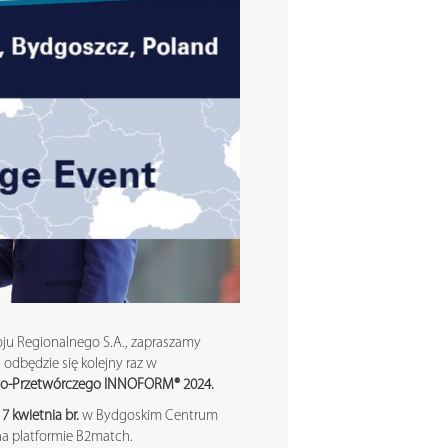
oju Regionalnego S.A., zapraszamy
 odbędzie się kolejny raz w
wo-Przetwórczego INNOFORM® 2024.
7 kwietnia br.
w Bydgoskim Centrum
na platformie B2match.