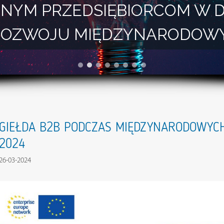
NYM PRZEDSIĘBIORCOM W 
I ROZWOJU MIĘDZYNARODOW
GIEŁDA B2B PODCZAS MIĘDZYNARODOWY
2024
26-03-2024