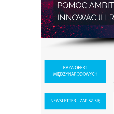
POMOC AMBIT
INNOWACJI 
BAZA OFERT
MIĘDZYNARODOWYCH
NEWSLETTER - ZAPISZ SIĘ