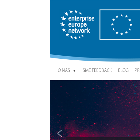
Enterprise Europe Network
O NAS
SME FEEDBACK
BLOG
PR