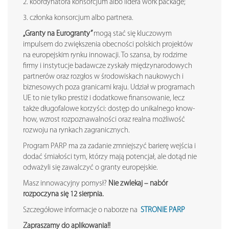
2. koordynatora konsorcjum albo lidera work package;
3. członka konsorcjum albo partnera.
„Granty na Eurogranty”
mogą stać się kluczowym
impulsem do zwiększenia obecności polskich projektów
na europejskim rynku innowacji. To szansa, by rodzime
firmy i instytucje badawcze zyskały międzynarodowych
partnerów oraz rozgłos w środowiskach naukowych i
biznesowych poza granicami kraju. Udział w programach
UE to nie tylko prestiż i dodatkowe finansowanie, lecz
także długofalowe korzyści: dostęp do unikalnego know-
how, wzrost rozpoznawalności oraz realna możliwość
rozwoju na rynkach zagranicznych.
Program PARP ma za zadanie zmniejszyć barierę wejścia i
dodać śmiałości tym, którzy mają potencjał, ale dotąd nie
odważyli się zawalczyć o granty europejskie.
Masz innowacyjny pomysł?
Nie zwlekaj – nabór
rozpoczyna się 12 sierpnia.
Szczegółowe informacje o naborze na
STRONIE PARP
Zapraszamy do aplikowania!!