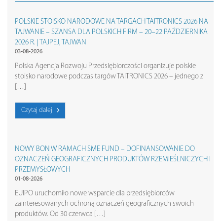
POLSKIE STOISKO NARODOWE NA TARGACH TAITRONICS 2026 NA
TAJWANIE – SZANSA DLA POLSKICH FIRM – 20–22 PAŹDZIERNIKA
2026 R. | TAJPEJ, TAJWAN
03-08-2026
Polska Agencja Rozwoju Przedsiębiorczości organizuje polskie
stoisko narodowe podczas targów TAITRONICS 2026 – jednego z
[…]
Czytaj dalej
NOWY BON W RAMACH SME FUND – DOFINANSOWANIE DO
OZNACZEŃ GEOGRAFICZNYCH PRODUKTÓW RZEMIEŚLNICZYCH I
PRZEMYSŁOWYCH
01-08-2026
EUIPO uruchomiło nowe wsparcie dla przedsiębiorców
zainteresowanych ochroną oznaczeń geograficznych swoich
produktów. Od 30 czerwca […]