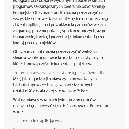
Eurogrant oraz udział w wybranym naborze w ramach
programów UE zarz
ą
dzanych centralnie przez Komisj
ę
Europejsk
ą
. Otrzymane
ś
rodki mo
ż
na przeznaczy
ć
na
wszystkie kluczowe działania niezb
ę
dne do skutecznego
zło
ż
enia aplikacji – od poszukiwania partnerów w kraju i
za granic
ą
, przez organizacj
ę
spotka
ń
roboczych, a
ż
po
tłumaczenie, korekt
ę
i prezentacj
ę
dokumentacji przed
komisj
ą
oceny projektów.
Otrzymany grant mo
ż
na przeznaczy
ć
równie
ż
na
sfinansowanie opracowania analiz specjalistycznych,
które stanowi
ą
cz
ęść
dokumentacji projektowej
.
To kompleksowe wsparcie jest dostępne zarówno
dla
M
Ś
P, jak i organizacji badawczych prowadz
ą
cych
badania i upowszechniaj
ą
cych wiedz
ę
, których
działalno
ść
została zarejestrowana w Polsce.
Wnioskodawcy w ramach jednego z programów
unijnych będą ubiegać się o dofinansowanie Eurograntu
w roli:
1. samodzielnie aplikującego;