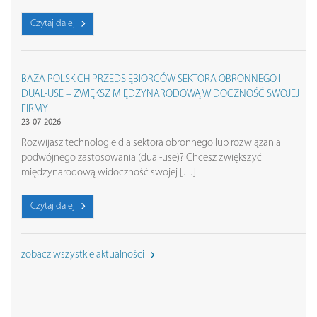
Czytaj dalej
BAZA POLSKICH PRZEDSIĘBIORCÓW SEKTORA OBRONNEGO I
DUAL-USE – ZWIĘKSZ MIĘDZYNARODOWĄ WIDOCZNOŚĆ SWOJEJ
FIRMY
23-07-2026
Rozwijasz technologie dla sektora obronnego lub rozwiązania
podwójnego zastosowania (dual-use)? Chcesz zwiększyć
międzynarodową widoczność swojej […]
Czytaj dalej
zobacz wszystkie aktualności