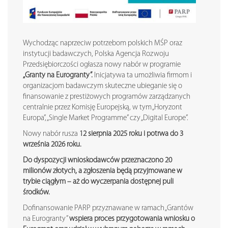
Wychodząc naprzeciw potrzebom polskich MŚP oraz
instytucji badawczych, Polska Agencja Rozwoju
Przedsiębiorczości ogłasza nowy nabór w programie
„Granty na Eurogranty”.
Inicjatywa ta umożliwia firmom i
organizacjom badawczym skuteczne ubieganie się o
finansowanie z prestiżowych programów zarządzanych
centralnie przez Komisję Europejską, w tym „Horyzont
Europa”, „Single Market Programme” czy „Digital Europe”.
Nowy nabór rusza
12 sierpnia 2025 roku i potrwa do 3
wrze
ś
nia 2026 roku.
Do dyspozycji wnioskodawców przeznaczono 20
milionów złotych, a zgłoszenia b
ę
d
ą
przyjmowane w
trybie ci
ą
głym – a
ż
do wyczerpania dost
ę
pnej puli
ś
rodków.
Dofinansowanie PARP przyznawane w ramach „Grantów
na Eurogranty”
wspiera proces przygotowania wniosku o