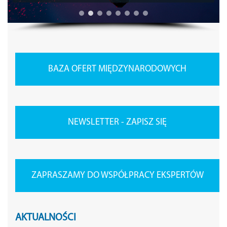
BAZA OFERT MIĘDZYNARODOWYCH
NEWSLETTER - ZAPISZ SIĘ
ZAPRASZAMY DO WSPÓŁPRACY EKSPERTÓW
AKTUALNOŚCI