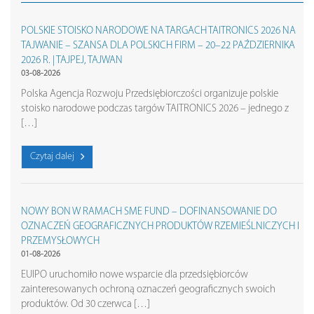
POLSKIE STOISKO NARODOWE NA TARGACH TAITRONICS 2026 NA
TAJWANIE – SZANSA DLA POLSKICH FIRM – 20–22 PAŹDZIERNIKA
2026 R. | TAJPEJ, TAJWAN
03-08-2026
Polska Agencja Rozwoju Przedsiębiorczości organizuje polskie
stoisko narodowe podczas targów TAITRONICS 2026 – jednego z
[…]
Czytaj dalej
NOWY BON W RAMACH SME FUND – DOFINANSOWANIE DO
OZNACZEŃ GEOGRAFICZNYCH PRODUKTÓW RZEMIEŚLNICZYCH I
PRZEMYSŁOWYCH
01-08-2026
EUIPO uruchomiło nowe wsparcie dla przedsiębiorców
zainteresowanych ochroną oznaczeń geograficznych swoich
produktów. Od 30 czerwca […]