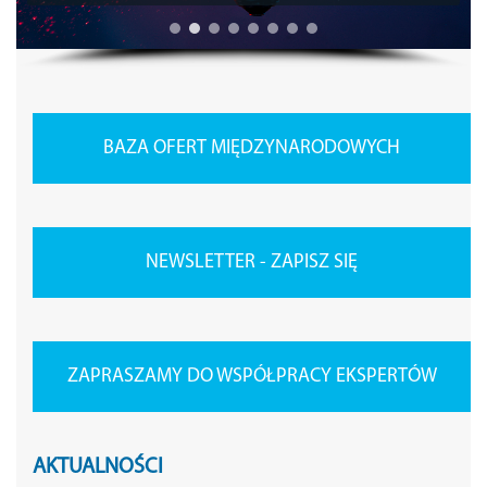
BAZA OFERT MIĘDZYNARODOWYCH
NEWSLETTER - ZAPISZ SIĘ
ZAPRASZAMY DO WSPÓŁPRACY EKSPERTÓW
AKTUALNOŚCI