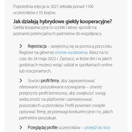
Poprzednia edycja w 2021 zebrała ponad 1100
uczestników z 55 krajów.
Jak działają hybrydowe giełdy kooperacyjne?
Giełda kooperacyjna to szybki i łatwy sposób na
poznanie potencjalnych partnerów do współpracy.
Rejestracja
– zarejestruj się za pomocą przycisku
Register na głównej
stronie wydarzenia
. Masz na to
czas do 24 maja 2022 r. Zaznacz, w które dni i w jakich
godzinach możesz wziąć udział w spotkaniach online
lub stacjonarnych.
Stwórz
profil firmy
, aby zaprezentować
oferowane i poszukiwane rozwiązania – utwórz
przejrzysty profil biznesowy, aby zwiększyć swoją
widoczność na platformie i zainteresować
pozostałych uczestników. Profil powinien zwięźle
opisywać firmę, jej przewagi konkurencyjne i to, jakich
partnerów poszukuje.
Przeglądaj profile
uczestników –
przejdź do listy