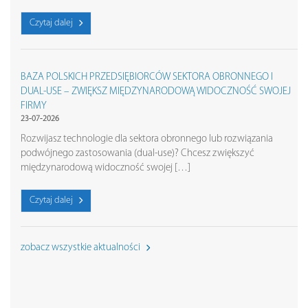
Czytaj dalej
BAZA POLSKICH PRZEDSIĘBIORCÓW SEKTORA OBRONNEGO I
DUAL-USE – ZWIĘKSZ MIĘDZYNARODOWĄ WIDOCZNOŚĆ SWOJEJ
FIRMY
23-07-2026
Rozwijasz technologie dla sektora obronnego lub rozwiązania
podwójnego zastosowania (dual-use)? Chcesz zwiększyć
międzynarodową widoczność swojej […]
Czytaj dalej
zobacz wszystkie aktualności