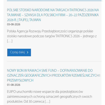
POLSKIE STOISKO NARODOWE NA TARGACH TAITRONICS 2026 NA
TAJWANIE – SZANSA DLA POLSKICH FIRM – 20–22 PAŹDZIERNIKA
2026 R. | TAJPEJ, TAJWAN
03-08-2026
Polska Agencja Rozwoju Przedsiębiorczości organizuje polskie
stoisko narodowe podczas targów TAITRONICS 2026 – jednego z
[…]
Czytaj dalej
NOWY BON W RAMACH SME FUND – DOFINANSOWANIE DO
OZNACZEŃ GEOGRAFICZNYCH PRODUKTÓW RZEMIEŚLNICZYCH I
PRZEMYSŁOWYCH
01-08-2026
EUIPO uruchomiło nowe wsparcie dla przedsiębiorców
zainteresowanych ochroną oznaczeń geograficznych swoich
produktów. Od 30 czerwca […]