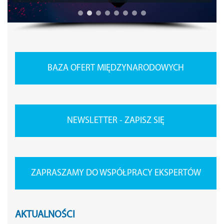
BAZA OFERT MIĘDZYNARODOWYCH
NEWSLETTER - ZAPISZ SIĘ
ZAPRASZAMY DO WSPÓŁPRACY EKSPERTÓW
AKTUALNOŚCI