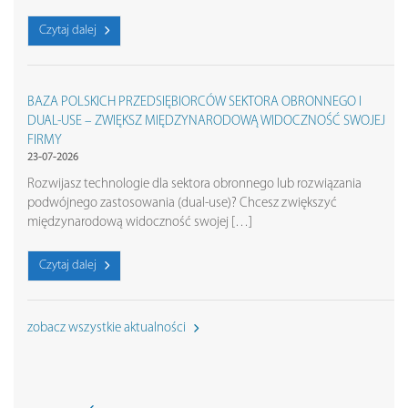
Czytaj dalej
BAZA POLSKICH PRZEDSIĘBIORCÓW SEKTORA OBRONNEGO I
DUAL-USE – ZWIĘKSZ MIĘDZYNARODOWĄ WIDOCZNOŚĆ SWOJEJ
FIRMY
23-07-2026
Rozwijasz technologie dla sektora obronnego lub rozwiązania
podwójnego zastosowania (dual-use)? Chcesz zwiększyć
międzynarodową widoczność swojej […]
Czytaj dalej
zobacz wszystkie aktualności