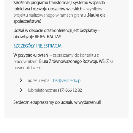
założenia programu transformacji systemu wsparcia
rolnictwa i rozwoju obszarów wiejskich
– wyników
projektu realizowanego w ramach grantu
„Nauka dla
społeczeństwa”.
Udział w debacie oraz konferencji jest bezpłatny –
obowiązuje REJESTRACJA!!
SZCZEGÓŁY I REJESTRACJA
W przypadku pytań
– zapraszamy do kontaktu z
pracownikami
Biura Zrównoważonego Rozwoju WSIiZ
za
pośrednictwem:
adresu e-mail:
bzr@wsiz.edu.pl
lub telefonicznie
(17) 866 12 82
Serdecznie zapraszamy do udziału w wydarzeniu!!