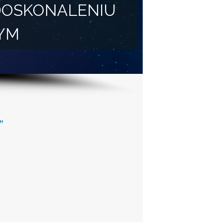
DOSKONALENIU
YM
”