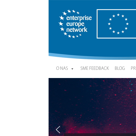
Enterprise Europe Network
O NAS
SME FEEDBACK
BLOG
PR