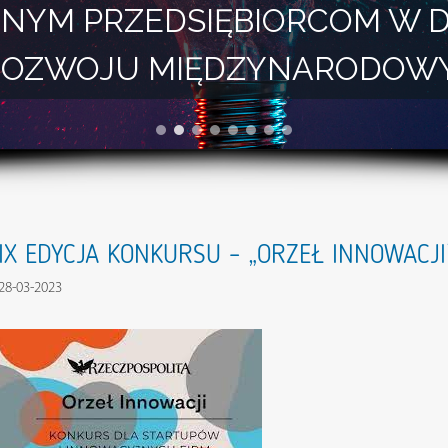
NYM PRZEDSIĘBIORCOM W 
I ROZWOJU MIĘDZYNARODOW
IX EDYCJA KONKURSU – „ORZEŁ INNOWACJI
28-03-2023