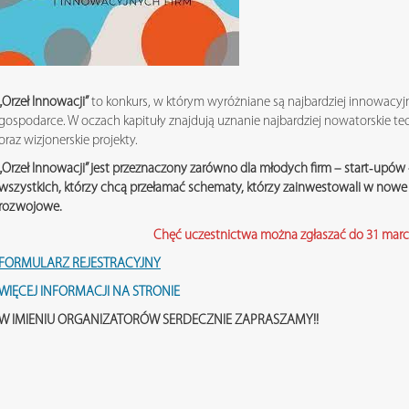
„Orzeł Innowacji”
to konkurs, w którym wyróżniane są najbardziej innowacyjne
gospodarce. W oczach kapituły znajdują uznanie najbardziej nowatorskie te
oraz wizjonerskie projekty.
„Orzeł Innowacji” jest przeznaczony zarówno dla młodych firm – start‑upów –
wszystkich, którzy chcą przełamać schematy, którzy zainwestowali w nowe
rozwojowe.
Chęć uczestnictwa można zgłaszać do 31 marc
FORMULARZ REJESTRACYJNY
WIĘCEJ INFORMACJI NA STRONIE
W IMIENIU ORGANIZATORÓW SERDECZNIE ZAPRASZAMY!!