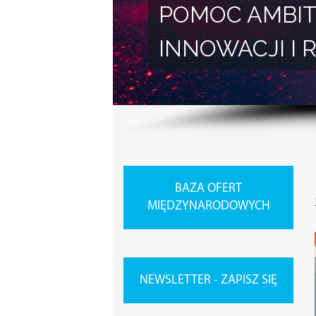
POMOC AMBIT
INNOWACJI 
BAZA OFERT
MIĘDZYNARODOWYCH
NEWSLETTER - ZAPISZ SIĘ