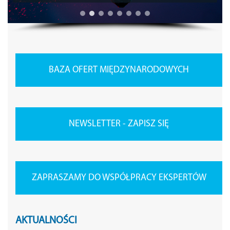
BAZA OFERT MIĘDZYNARODOWYCH
NEWSLETTER - ZAPISZ SIĘ
ZAPRASZAMY DO WSPÓŁPRACY EKSPERTÓW
AKTUALNOŚCI