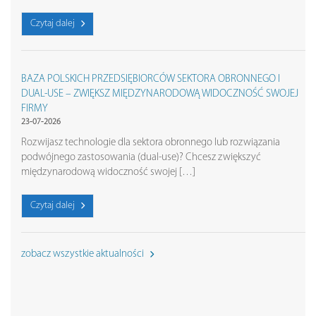
Czytaj dalej
BAZA POLSKICH PRZEDSIĘBIORCÓW SEKTORA OBRONNEGO I
DUAL-USE – ZWIĘKSZ MIĘDZYNARODOWĄ WIDOCZNOŚĆ SWOJEJ
FIRMY
23-07-2026
Rozwijasz technologie dla sektora obronnego lub rozwiązania
podwójnego zastosowania (dual-use)? Chcesz zwiększyć
międzynarodową widoczność swojej […]
Czytaj dalej
zobacz wszystkie aktualności