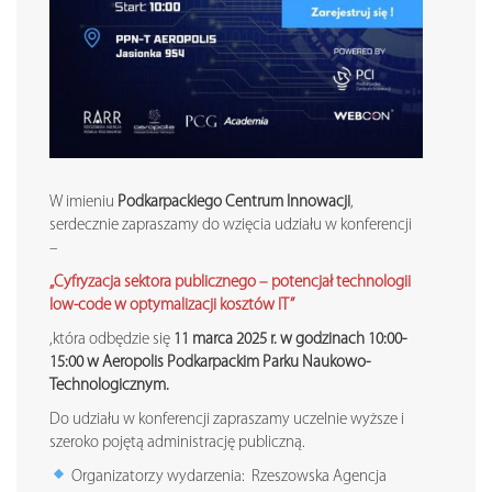
W imieniu
Podkarpackiego Centrum Innowacji
,
serdecznie zapraszamy do wzięcia udziału w konferencji
–
„Cyfryzacja sektora publicznego – potencjał technologii
low-code w optymalizacji kosztów IT”
,która odbędzie się
11 marca 2025 r. w godzinach 10:00-
15:00 w Aeropolis Podkarpackim Parku Naukowo-
Technologicznym.
Do udziału w konferencji zapraszamy uczelnie wyższe i
szeroko pojętą administrację publiczną.
Organizatorzy wydarzenia: Rzeszowska Agencja