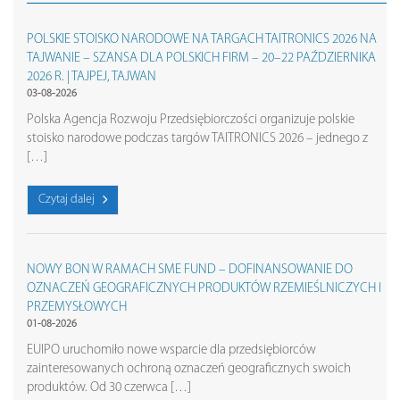
POLSKIE STOISKO NARODOWE NA TARGACH TAITRONICS 2026 NA
TAJWANIE – SZANSA DLA POLSKICH FIRM – 20–22 PAŹDZIERNIKA
2026 R. | TAJPEJ, TAJWAN
03-08-2026
Polska Agencja Rozwoju Przedsiębiorczości organizuje polskie
stoisko narodowe podczas targów TAITRONICS 2026 – jednego z
[…]
Czytaj dalej
NOWY BON W RAMACH SME FUND – DOFINANSOWANIE DO
OZNACZEŃ GEOGRAFICZNYCH PRODUKTÓW RZEMIEŚLNICZYCH I
PRZEMYSŁOWYCH
01-08-2026
EUIPO uruchomiło nowe wsparcie dla przedsiębiorców
zainteresowanych ochroną oznaczeń geograficznych swoich
produktów. Od 30 czerwca […]