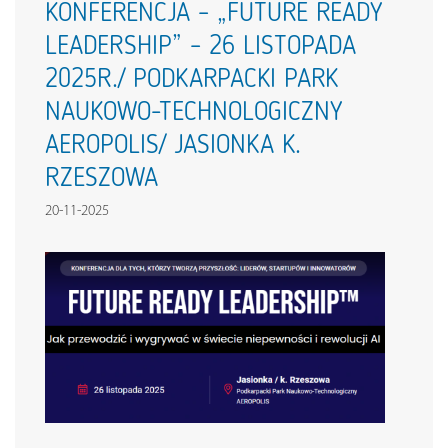
KONFERENCJA – „FUTURE READY
LEADERSHIP” – 26 LISTOPADA
2025R./ PODKARPACKI PARK
NAUKOWO-TECHNOLOGICZNY
AEROPOLIS/ JASIONKA K.
RZESZOWA
20-11-2025