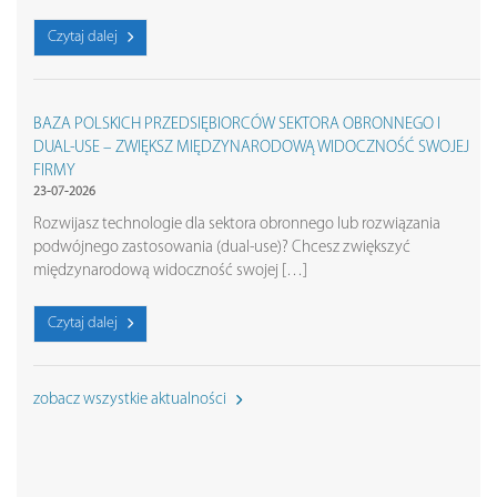
Czytaj dalej
BAZA POLSKICH PRZEDSIĘBIORCÓW SEKTORA OBRONNEGO I
DUAL-USE – ZWIĘKSZ MIĘDZYNARODOWĄ WIDOCZNOŚĆ SWOJEJ
FIRMY
23-07-2026
Rozwijasz technologie dla sektora obronnego lub rozwiązania
podwójnego zastosowania (dual-use)? Chcesz zwiększyć
międzynarodową widoczność swojej […]
Czytaj dalej
zobacz wszystkie aktualności