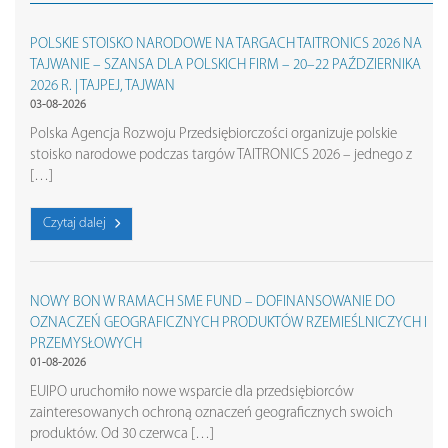
POLSKIE STOISKO NARODOWE NA TARGACH TAITRONICS 2026 NA
TAJWANIE – SZANSA DLA POLSKICH FIRM – 20–22 PAŹDZIERNIKA
2026 R. | TAJPEJ, TAJWAN
03-08-2026
Polska Agencja Rozwoju Przedsiębiorczości organizuje polskie
stoisko narodowe podczas targów TAITRONICS 2026 – jednego z
[…]
Czytaj dalej
NOWY BON W RAMACH SME FUND – DOFINANSOWANIE DO
OZNACZEŃ GEOGRAFICZNYCH PRODUKTÓW RZEMIEŚLNICZYCH I
PRZEMYSŁOWYCH
01-08-2026
EUIPO uruchomiło nowe wsparcie dla przedsiębiorców
zainteresowanych ochroną oznaczeń geograficznych swoich
produktów. Od 30 czerwca […]