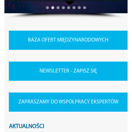
BAZA OFERT MIĘDZYNARODOWYCH
NEWSLETTER - ZAPISZ SIĘ
ZAPRASZAMY DO WSPÓŁPRACY EKSPERTÓW
AKTUALNOŚCI