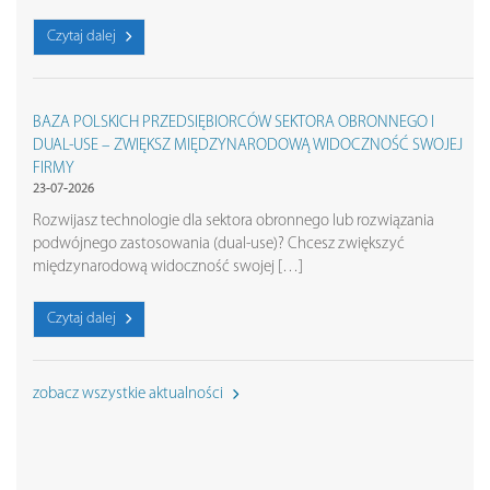
Czytaj dalej
BAZA POLSKICH PRZEDSIĘBIORCÓW SEKTORA OBRONNEGO I
DUAL-USE – ZWIĘKSZ MIĘDZYNARODOWĄ WIDOCZNOŚĆ SWOJEJ
FIRMY
23-07-2026
Rozwijasz technologie dla sektora obronnego lub rozwiązania
podwójnego zastosowania (dual-use)? Chcesz zwiększyć
międzynarodową widoczność swojej […]
Czytaj dalej
zobacz wszystkie aktualności