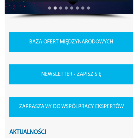
BAZA OFERT MIĘDZYNARODOWYCH
NEWSLETTER - ZAPISZ SIĘ
ZAPRASZAMY DO WSPÓŁPRACY EKSPERTÓW
AKTUALNOŚCI