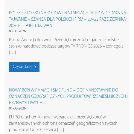
POLSKIE STOISKO NARODOWE NA TARGACH TAITRONICS 2026 NA
TAJWANIE – SZANSA DLA POLSKICH FIRM – 20–22 PAŹDZIERNIKA
2026 R. | TAJPEJ, TAJWAN
03-08-2026
Polska Agencja Rozwoju Przedsiębiorczości organizuje polskie
stoisko narodowe podczas targów TAITRONICS 2026 – jednego z
[…]
Czytaj dalej
NOWY BON W RAMACH SME FUND – DOFINANSOWANIE DO
OZNACZEŃ GEOGRAFICZNYCH PRODUKTÓW RZEMIEŚLNICZYCH I
PRZEMYSŁOWYCH
01-08-2026
EUIPO uruchomiło nowe wsparcie dla przedsiębiorców
zainteresowanych ochroną oznaczeń geograficznych swoich
produktów. Od 30 czerwca […]