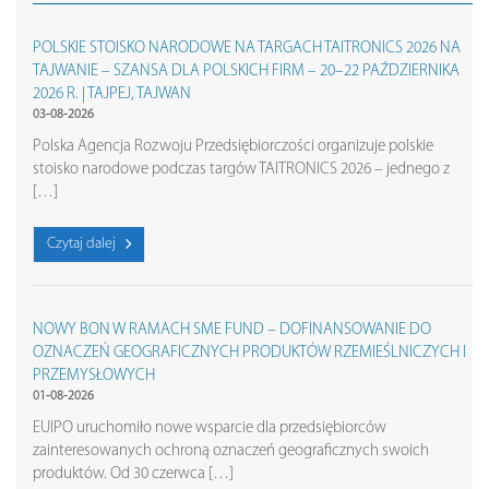
POLSKIE STOISKO NARODOWE NA TARGACH TAITRONICS 2026 NA
TAJWANIE – SZANSA DLA POLSKICH FIRM – 20–22 PAŹDZIERNIKA
2026 R. | TAJPEJ, TAJWAN
03-08-2026
Polska Agencja Rozwoju Przedsiębiorczości organizuje polskie
stoisko narodowe podczas targów TAITRONICS 2026 – jednego z
[…]
Czytaj dalej
NOWY BON W RAMACH SME FUND – DOFINANSOWANIE DO
OZNACZEŃ GEOGRAFICZNYCH PRODUKTÓW RZEMIEŚLNICZYCH I
PRZEMYSŁOWYCH
01-08-2026
EUIPO uruchomiło nowe wsparcie dla przedsiębiorców
zainteresowanych ochroną oznaczeń geograficznych swoich
produktów. Od 30 czerwca […]