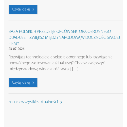
Czytaj dalej
BAZA POLSKICH PRZEDSIĘBIORCÓW SEKTORA OBRONNEGO I
DUAL-USE – ZWIĘKSZ MIĘDZYNARODOWĄ WIDOCZNOŚĆ SWOJEJ
FIRMY
23-07-2026
Rozwijasz technologie dla sektora obronnego lub rozwiązania
podwójnego zastosowania (dual-use)? Chcesz zwiększyć
międzynarodową widoczność swojej […]
Czytaj dalej
zobacz wszystkie aktualności