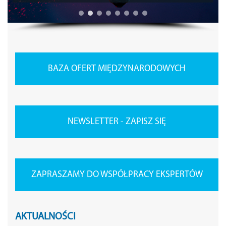
BAZA OFERT MIĘDZYNARODOWYCH
NEWSLETTER - ZAPISZ SIĘ
ZAPRASZAMY DO WSPÓŁPRACY EKSPERTÓW
AKTUALNOŚCI