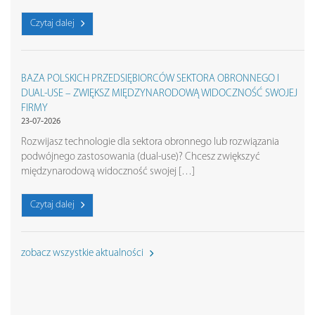
Czytaj dalej
BAZA POLSKICH PRZEDSIĘBIORCÓW SEKTORA OBRONNEGO I
DUAL-USE – ZWIĘKSZ MIĘDZYNARODOWĄ WIDOCZNOŚĆ SWOJEJ
FIRMY
23-07-2026
Rozwijasz technologie dla sektora obronnego lub rozwiązania
podwójnego zastosowania (dual-use)? Chcesz zwiększyć
międzynarodową widoczność swojej […]
Czytaj dalej
zobacz wszystkie aktualności