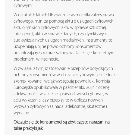
cyfrowym.
W ostatnich latach UE znacznie wzmocniła zakres prawa
cyfrowego, m.in. za pomocą aktu o usługach cyfrowych,
aktu o rynkach cyfrowych, aktu w sprawie sztucznej
inteligencji, aktu w sprawie danych, czy dyrektywy o
audiowizualnych usługach medialnych. Instrumenty te
uzupełniają unijne prawo ochrony konsumentów i
ograniczają ryzyko oraz szkody wiążące się z konkretnymi
problemami w internecie.
W związku z tym, iż stosowanie przepisów dotyczących
ochrony konsumentów w obszarze cyfrowym jest jednak
skomplikowane i wciąż występują pewne luki, Komisja
Europejska opublikowała w październiku 2024 r. ocenę
adekwatności w zakresie sprawiedliwości cyfrowej, w
celu wykazania, czy przepisy te w obliczu nowych
wyzwań cyfrowych są nadal adekwatne, skuteczne i
wydajne.
Okazuje się, że konsumenci są zbyt często narażani na
takie praktyki jak: