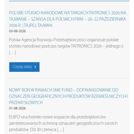
POLSKIE STOISKO NARODOWE NA TARGACH TAITRONICS 2026 NA
TAJWANIE – SZANSA DLA POLSKICH FIRM – 20–22 PAŹDZIERNIKA
2026 R. | TAJPEJ, TAJWAN
03-08-2026
Polska Agencja Rozwoju Przedsiębiorczości organizuje polskie
stoisko narodowe podczas targów TAITRONICS 2026 – jednego z
[…]
Czytaj dalej
NOWY BON W RAMACH SME FUND – DOFINANSOWANIE DO
OZNACZEŃ GEOGRAFICZNYCH PRODUKTÓW RZEMIEŚLNICZYCH I
PRZEMYSŁOWYCH
01-08-2026
EUIPO uruchomiło nowe wsparcie dla przedsiębiorców
zainteresowanych ochroną oznaczeń geograficznych swoich
produktów. Od 30 czerwca […]