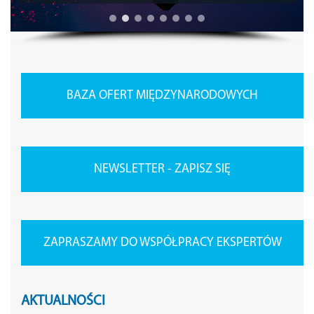
BAZA OFERT MIĘDZYNARODOWYCH
NEWSLETTER - ZAPISZ SIĘ
ZAPRASZAMY DO WSPÓŁPRACY EKSPERTÓW
AKTUALNOŚCI