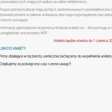
ustawodawczych mających wpływ na sektor włókienniczy.
Rozpoczęte konsultacje mają zachęcić zainteresowanych przedsiębiorców d
doświadczeniami w zakresie wdrażania obecnego rozporządzenia oraz opin
nowych rozwiązań.
Informacje zgromadzone za pomocą niniejszej ankiety on – line pomogą w m
uwzględniały one potrzeby MŚP.
Ankieta będzie otwarta do 7 czerwca 202
LINK DO ANKIETY
Firmy działające w tej branży, serdecznie zachęcamy do wypełnienia ankiety
Dziękujemy za poświęcony czas i cenne uwagi !!