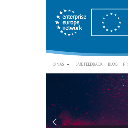
Enterprise Europe Network
O NAS
SME FEEDBACK
BLOG
PR