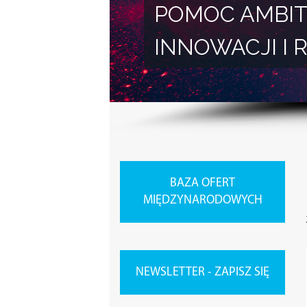
POMOC AMBIT
INNOWACJI 
BAZA OFERT
MIĘDZYNARODOWYCH
NEWSLETTER - ZAPISZ SIĘ