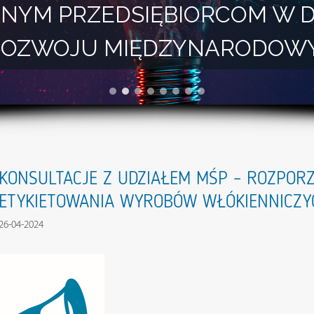
NYM PRZEDSIĘBIORCOM W 
I ROZWOJU MIĘDZYNARODOW
KONSULTACJE Z UDZIAŁEM MŚP – ROZPOR
ETYKIETOWANIA WYROBÓW WŁÓKIENNICZY
26-04-2024