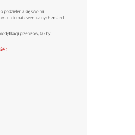
o podzielenia się swoimi
iami na temat ewentualnych zmian i
odyfikacji przepisów, tak by
4 r.
.