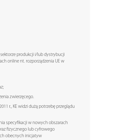
ektorze produkcji i/lub dystrybucji
ach online nt. rozporządzenia UE w
z;
enia zwierzęcego.
 2011 r., KE widzi dużą potrzebę przeglądu
enia specyfikacji w nowych obszarach
 oraz fizycznego lub cyfrowego
ch obecnych inicjatyw