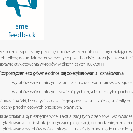
Serdecznie zapraszamy przedsiębiorców, w szczególności firmy działające w s
tekstyliów, do udziału w prowadzonych przez Komisję Europejską konsultacj
sprawie etykietowania wyrobów włókienniczych 1007/2011
Rozporządzenie to głównie odnosi się do etykietowania i oznakowania:
• wyrobów włókienniczych w odniesieniu do składu surowcowego ora
• wyrobów włókienniczych zawierających części nietekstylne pochodz
Z uwagi na fakt, iż polityki i otoczenie gospodarcze znacznie się zmieniły od
i oceny przedmiotowych przepisów prawnych.
Takie działania są niezbędne w celu aktualizacji tych przepisów i wprowadz
etykietowania (np. instrukcje dotyczące pielęgnacji, pochodzenie, rozmiar)
etykietowania wyrobów włókienniczych, z należytym uwzględnieniem inny