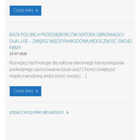
Czytaj dalej
BAZA POLSKICH PRZEDSIĘBIORCÓW SEKTORA OBRONNEGO I
DUAL-USE – ZWIĘKSZ MIĘDZYNARODOWĄ WIDOCZNOŚĆ SWOJEJ
FIRMY
23-07-2026
Rozwijasz technologie dla sektora obronnego lub rozwiązania
podwójnego zastosowania (dual-use)? Chcesz zwiększyć
międzynarodową widoczność swojej […]
Czytaj dalej
zobacz wszystkie aktualności