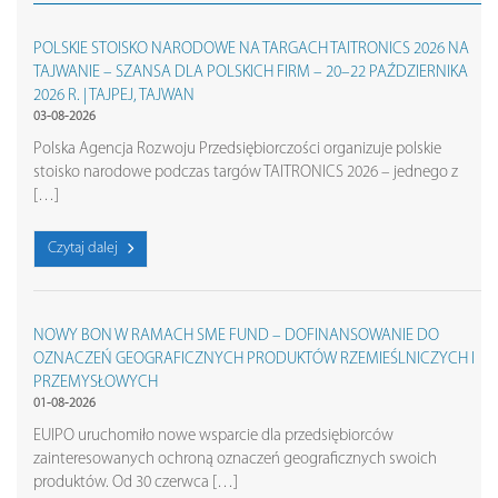
POLSKIE STOISKO NARODOWE NA TARGACH TAITRONICS 2026 NA
TAJWANIE – SZANSA DLA POLSKICH FIRM – 20–22 PAŹDZIERNIKA
2026 R. | TAJPEJ, TAJWAN
03-08-2026
Polska Agencja Rozwoju Przedsiębiorczości organizuje polskie
stoisko narodowe podczas targów TAITRONICS 2026 – jednego z
[…]
Czytaj dalej
NOWY BON W RAMACH SME FUND – DOFINANSOWANIE DO
OZNACZEŃ GEOGRAFICZNYCH PRODUKTÓW RZEMIEŚLNICZYCH I
PRZEMYSŁOWYCH
01-08-2026
EUIPO uruchomiło nowe wsparcie dla przedsiębiorców
zainteresowanych ochroną oznaczeń geograficznych swoich
produktów. Od 30 czerwca […]