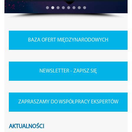
BAZA OFERT MIĘDZYNARODOWYCH
NEWSLETTER - ZAPISZ SIĘ
ZAPRASZAMY DO WSPÓŁPRACY EKSPERTÓW
AKTUALNOŚCI