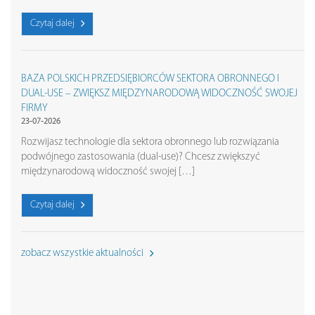
Czytaj dalej
BAZA POLSKICH PRZEDSIĘBIORCÓW SEKTORA OBRONNEGO I
DUAL-USE – ZWIĘKSZ MIĘDZYNARODOWĄ WIDOCZNOŚĆ SWOJEJ
FIRMY
23-07-2026
Rozwijasz technologie dla sektora obronnego lub rozwiązania
podwójnego zastosowania (dual-use)? Chcesz zwiększyć
międzynarodową widoczność swojej […]
Czytaj dalej
zobacz wszystkie aktualności