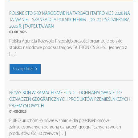
POLSKIE STOISKO NARODOWE NA TARGACH TAITRONICS 2026 NA
TAJWANIE – SZANSA DLA POLSKICH FIRM – 20–22 PAŹDZIERNIKA
2026 R. | TAJPEJ, TAJWAN
03-08-2026
Polska Agencja Rozwoju Przedsiębiorczości organizuje polskie
stoisko narodowe podczas targów TAITRONICS 2026 – jednego z
[…]
Czytaj dalej
NOWY BON W RAMACH SME FUND – DOFINANSOWANIE DO
OZNACZEŃ GEOGRAFICZNYCH PRODUKTÓW RZEMIEŚLNICZYCH I
PRZEMYSŁOWYCH
01-08-2026
EUIPO uruchomiło nowe wsparcie dla przedsiębiorców
zainteresowanych ochroną oznaczeń geograficznych swoich
produktów. Od 30 czerwca […]