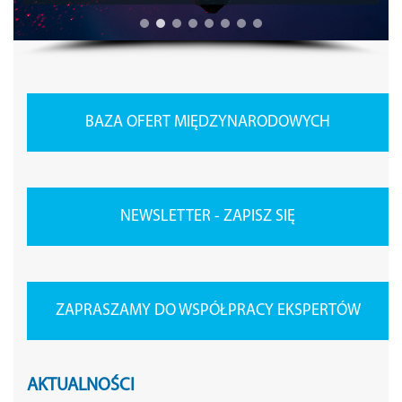
BAZA OFERT MIĘDZYNARODOWYCH
NEWSLETTER - ZAPISZ SIĘ
ZAPRASZAMY DO WSPÓŁPRACY EKSPERTÓW
AKTUALNOŚCI