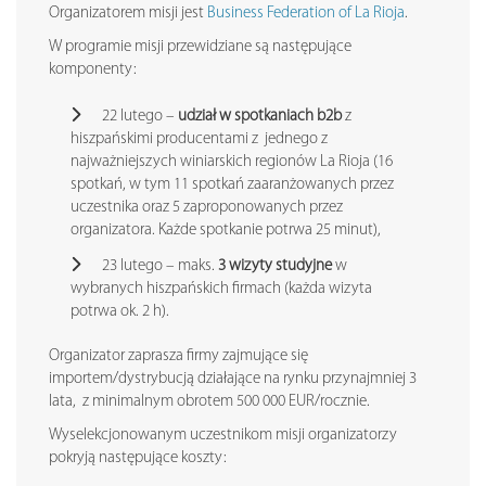
Organizatorem misji jest
Business Federation of La Rioja
.
W programie misji przewidziane są następujące
komponenty:
22 lutego –
udział w
spotkaniach b2b
z
hiszpańskimi producentami z jednego z
najważniejszych winiarskich regionów La Rioja (16
spotkań, w tym 11 spotkań zaaranżowanych przez
uczestnika oraz 5 zaproponowanych przez
organizatora. Każde spotkanie potrwa 25 minut),
23 lutego – maks.
3 wizyty
studyjne
w
wybranych hiszpańskich firmach (każda wizyta
potrwa ok. 2 h).
Organizator zaprasza firmy zajmujące się
importem/dystrybucją działające na rynku przynajmniej 3
lata, z minimalnym obrotem 500 000 EUR/rocznie.
Wyselekcjonowanym uczestnikom misji organizatorzy
pokryją następujące koszty: