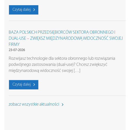
Czytaj dalej
BAZA POLSKICH PRZEDSIĘBIORCÓW SEKTORA OBRONNEGO I
DUAL-USE – ZWIĘKSZ MIĘDZYNARODOWĄ WIDOCZNOŚĆ SWOJEJ
FIRMY
23-07-2026
Rozwijasz technologie dla sektora obronnego lub rozwiązania
podwójnego zastosowania (dual-use)? Chcesz zwiększyć
międzynarodową widoczność swojej […]
Czytaj dalej
zobacz wszystkie aktualności