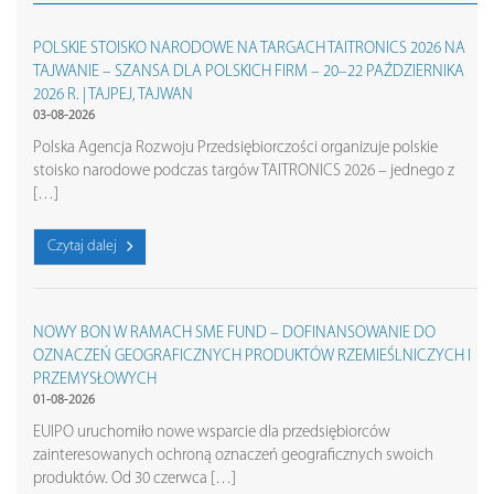
POLSKIE STOISKO NARODOWE NA TARGACH TAITRONICS 2026 NA
TAJWANIE – SZANSA DLA POLSKICH FIRM – 20–22 PAŹDZIERNIKA
2026 R. | TAJPEJ, TAJWAN
03-08-2026
Polska Agencja Rozwoju Przedsiębiorczości organizuje polskie
stoisko narodowe podczas targów TAITRONICS 2026 – jednego z
[…]
Czytaj dalej
NOWY BON W RAMACH SME FUND – DOFINANSOWANIE DO
OZNACZEŃ GEOGRAFICZNYCH PRODUKTÓW RZEMIEŚLNICZYCH I
PRZEMYSŁOWYCH
01-08-2026
EUIPO uruchomiło nowe wsparcie dla przedsiębiorców
zainteresowanych ochroną oznaczeń geograficznych swoich
produktów. Od 30 czerwca […]