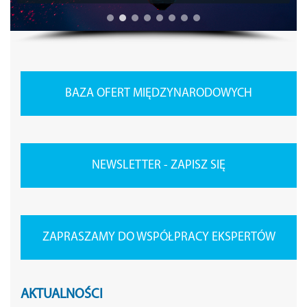
BAZA OFERT MIĘDZYNARODOWYCH
NEWSLETTER - ZAPISZ SIĘ
ZAPRASZAMY DO WSPÓŁPRACY EKSPERTÓW
AKTUALNOŚCI