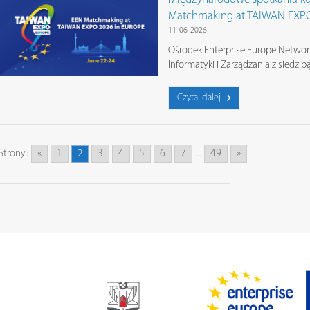
Matchmaking at TAIWAN EXPO
11-06-2026
Ośrodek Enterprise Europe Network
Informatyki i Zarządzania z siedzi
Czytaj dalej
«
1
3
4
5
6
7
49
»
Strony:
2
...