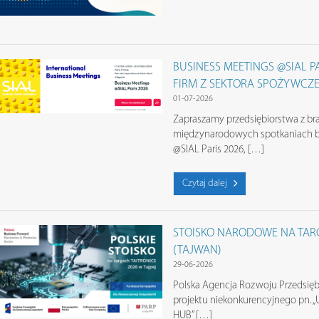
BUSINESS MEETINGS @SIAL P
FIRM Z SEKTORA SPOŻYWCZ
01-07-2026
Zapraszamy przedsiębiorstwa z br
międzynarodowych spotkaniach b
@SIAL Paris 2026, […]
Czytaj dalej
STOISKO NARODOWE NA TARG
(TAJWAN)
29-06-2026
Polska Agencja Rozwoju Przedsięb
projektu niekonkurencyjnego pn
HUB” […]