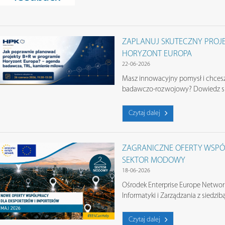
ZAPLANUJ SKUTECZNY PROJ
HORYZONT EUROPA
22-06-2026
Masz innowacyjny pomysł i chcesz
badawczo-rozwojowy? Dowiedz się
Czytaj dalej
ZAGRANICZNE OFERTY WSPÓŁ
SEKTOR MODOWY
18-06-2026
Ośrodek Enterprise Europe Network
Informatyki i Zarządzania z siedzi
Czytaj dalej