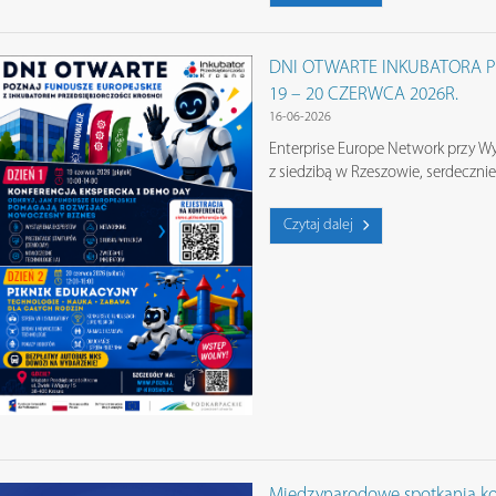
DNI OTWARTE INKUBATORA P
19 – 20 CZERWCA 2026R.
16-06-2026
Enterprise Europe Network przy Wyż
z siedzibą w Rzeszowie, serdeczni
Czytaj dalej
Międzynarodowe spotkania ko