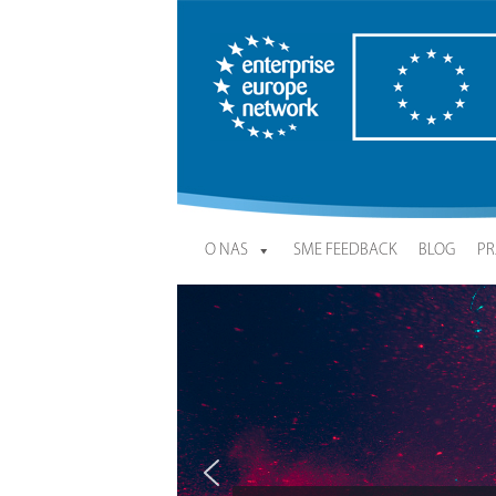
Enterprise Europe Network
O NAS
SME FEEDBACK
BLOG
PR