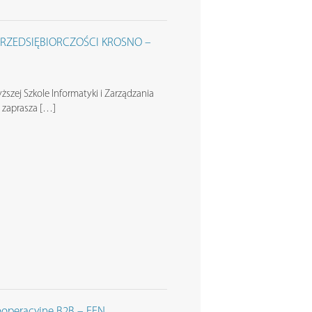
RZEDSIĘBIORCZOŚCI KROSNO –
szej Szkole Informatyki i Zarządzania
e zaprasza […]
operacyjne B2B – EEN