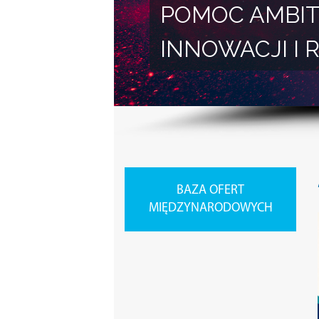
POMOC AMBIT
INNOWACJI 
BAZA OFERT
MIĘDZYNARODOWYCH