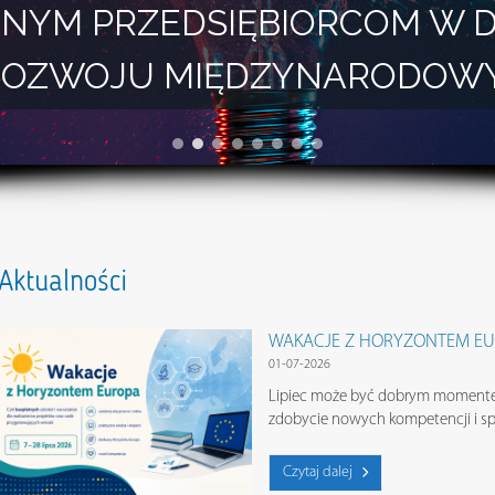
NYM PRZEDSIĘBIORCOM W 
I ROZWOJU MIĘDZYNARODOW
Aktualności
WAKACJE Z HORYZONTEM E
01-07-2026
Lipiec może być dobrym momente
zdobycie nowych kompetencji i s
Czytaj dalej