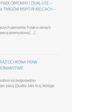
RYNEK OBRONNY I DUAL-USE –
AŁ TARGÓW MSPO W KIELCACH –
jszych partnerów Polski w ramach
łpracę przemysłową […]
ORAZ OCHRONA PRAW
KONAWSTWIE
odnosi się bezpośrednio
ejsc pracy (Quality Jobs Act), którego