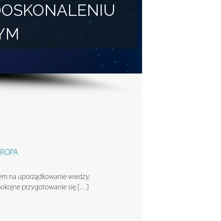
DOSKONALENIU
YM
UROPA
m na uporządkowanie wiedzy,
pokojne przygotowanie się […]