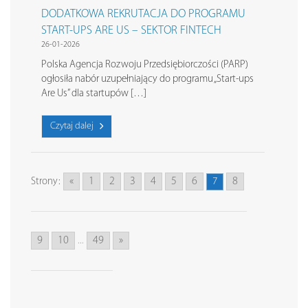
DODATKOWA REKRUTACJA DO PROGRAMU
START-UPS ARE US – SEKTOR FINTECH
26-01-2026
Polska Agencja Rozwoju Przedsiębiorczości (PARP)
ogłosiła nabór uzupełniający do programu „Start-ups
Are Us” dla startupów […]
Czytaj dalej
«
1
2
3
4
5
6
8
Strony:
7
9
10
49
»
...