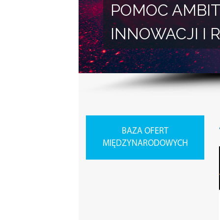
POMOC AMBIT
INNOWACJI 
BAZA OFERT
MIĘDZYNARODOWYCH