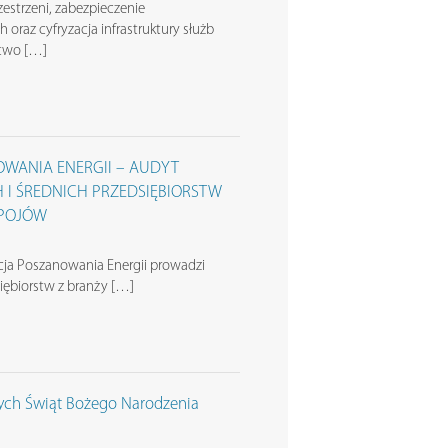
estrzeni, zabezpieczenie
 oraz cyfryzacja infrastruktury służb
stwo […]
WANIA ENERGII – AUDYT
I ŚREDNICH PRZEDSIĘBIORSTW
APOJÓW
ja Poszanowania Energii prowadzi
siębiorstw z branży […]
cych Świąt Bożego Narodzenia