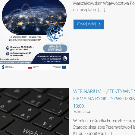
Marszałkowskim Województwa Pod
na bezpłatne […]
Czytaj dalej
WEBINARIUM – „EFEKTYWNE 
FIRMA NA RYNKU SZWEDZKIM” –
13:00.
26-01-2024
W imieniu ośrodka Enterprise Euro
Staropolskiej Izbie Przemysłowo-
Klubu Eksportera, […]