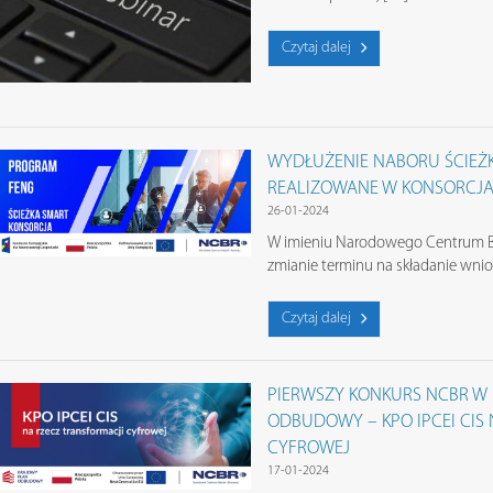
Czytaj dalej
WYDŁUŻENIE NABORU ŚCIEŻK
REALIZOWANE W KONSORCJ
26-01-2024
W imieniu Narodowego Centrum B
zmianie terminu na składanie wn
Czytaj dalej
PIERWSZY KONKURS NCBR 
ODBUDOWY – KPO IPCEI CIS
CYFROWEJ
17-01-2024