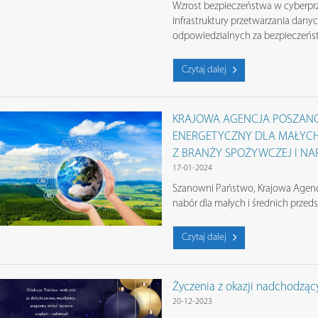
Wzrost bezpieczeństwa w cyberprz
infrastruktury przetwarzania danych
odpowiedzialnych za bezpieczeń
Czytaj dalej
KRAJOWA AGENCJA POSZANO
ENERGETYCZNY DLA MAŁYCH 
Z BRANŻY SPOŻYWCZEJ I N
17-01-2024
Szanowni Państwo, Krajowa Agenc
nabór dla małych i średnich przed
Czytaj dalej
Życzenia z okazji nadchodzą
20-12-2023