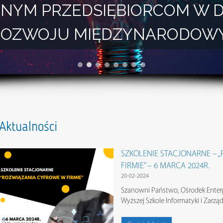
NYM PRZEDSIĘBIORCOM W 
I ROZWOJU MIĘDZYNARODOW
Aktualności
SZKOLENIE STACJONARNE – 
FIRMIE” – 6 MARCA 2024R.
20-02-2024
Szanowni Państwo, Ośrodek Enterp
Wyższej Szkole Informatyki i Zarzą