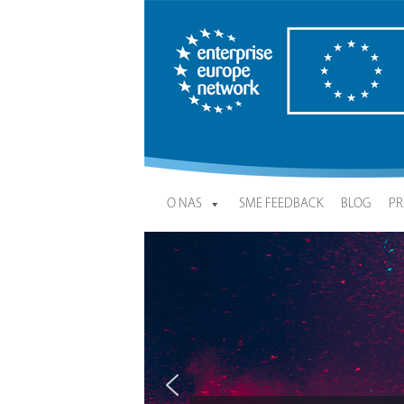
Enterprise Europe Network
O NAS
SME FEEDBACK
BLOG
PR