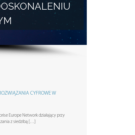
DOSKONALENIU
YM
„ROZWIĄZANIA CYFROWE W
rise Europe Network działający przy
dzania z siedzibą […]