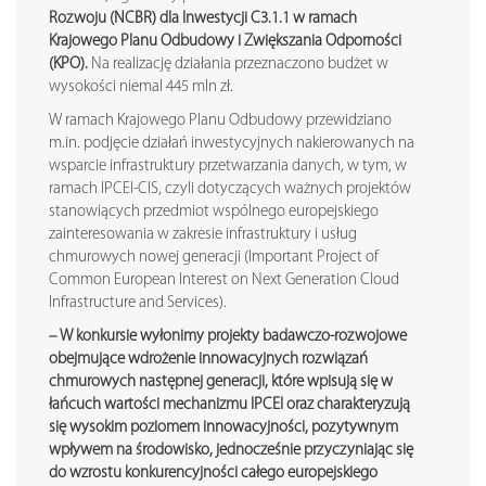
Rozwoju (NCBR) dla Inwestycji C3.1.1 w ramach
Krajowego Planu Odbudowy i Zwiększania Odporności
(KPO).
Na realizację działania przeznaczono budżet w
wysokości niemal 445 mln zł.
W ramach Krajowego Planu Odbudowy przewidziano
m.in. podjęcie działań inwestycyjnych nakierowanych na
wsparcie infrastruktury przetwarzania danych, w tym, w
ramach IPCEI-CIS, czyli dotyczących ważnych projektów
stanowiących przedmiot wspólnego europejskiego
zainteresowania w zakresie infrastruktury i usług
chmurowych nowej generacji (Important Project of
Common European Interest on Next Generation Cloud
Infrastructure and Services).
– W konkursie wyłonimy projekty badawczo-rozwojowe
obejmujące wdrożenie innowacyjnych rozwiązań
chmurowych następnej generacji, które wpisują się w
łańcuch wartości mechanizmu IPCEI oraz charakteryzują
się wysokim poziomem innowacyjności, pozytywnym
wpływem na środowisko, jednocześnie przyczyniając się
do wzrostu konkurencyjności całego europejskiego