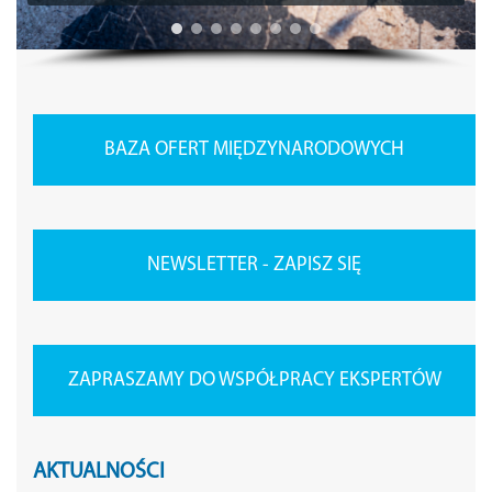
BAZA OFERT MIĘDZYNARODOWYCH
NEWSLETTER - ZAPISZ SIĘ
ZAPRASZAMY DO WSPÓŁPRACY EKSPERTÓW
AKTUALNOŚCI