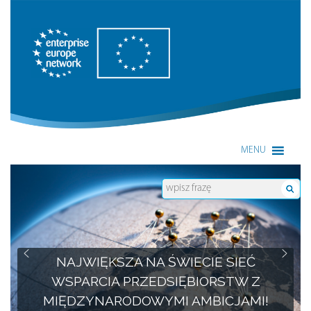
Enterprise Europe Network
MENU
POMOC AMBITNYM PRZEDSIĘBIORCOM
NAJWIĘKSZA NA ŚWIECIE SIEĆ
WSPARCIA PRZEDSIĘBIORSTW Z
W DOSKONALENIU INNOWACJI I
MIĘDZYNARODOWYMI AMBICJAMI!
ROZWOJU MIĘDZYNARODOWYM