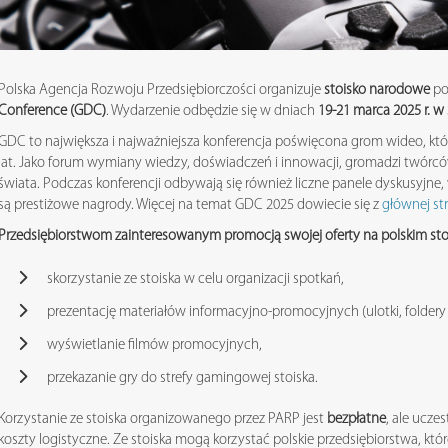
Polska Agencja Rozwoju Przedsiębiorczości organizuje
stoisko narodowe
po
Conference (GDC)
. Wydarzenie odbędzie się w dniach
19-21 marca 2025 r. w
GDC to największa i najważniejsza konferencja poświęcona grom wideo, któ
lat. Jako forum wymiany wiedzy, doświadczeń i innowacji, gromadzi twórc
świata. Podczas konferencji odbywają się również liczne panele dyskusyjne,
są prestiżowe nagrody. Więcej na temat GDC 2025 dowiecie się z
głównej st
Przedsiębiorstwom zainteresowanym promocją swojej oferty na polskim s
skorzystanie ze stoiska w celu organizacji spotkań,
prezentację materiałów informacyjno-promocyjnych (ulotki, foldery i
wyświetlanie filmów promocyjnych,
przekazanie gry do strefy gamingowej stoiska.
Korzystanie ze stoiska organizowanego przez PARP jest
bezpłatne
, ale ucze
koszty logistyczne. Ze stoiska mogą korzystać polskie przedsiębiorstwa, któr