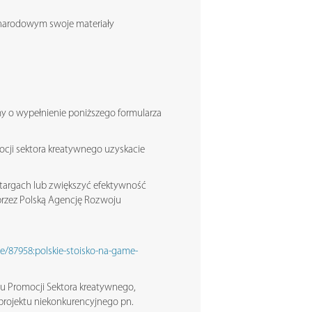
u narodowym swoje materiały
y o wypełnienie poniższego formularza
ocji sektora kreatywnego uzyskacie
w targach lub zwiększyć efektywność
rzez Polską Agencję Rozwoju
e/87958:polskie-stoisko-na-game-
 Promocji Sektora kreatywnego,
projektu niekonkurencyjnego pn.