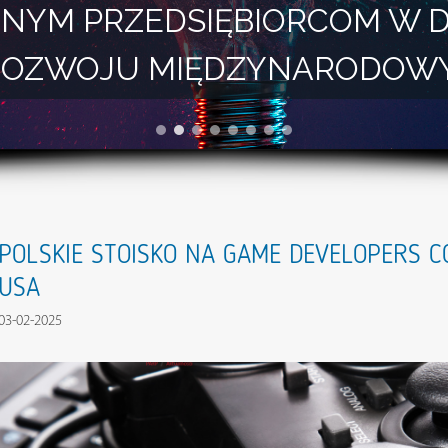
NYM PRZEDSIĘBIORCOM W 
I ROZWOJU MIĘDZYNARODOW
POLSKIE STOISKO NA GAME DEVELOPERS 
USA
03-02-2025