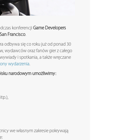
dczas konferencji
Game Developers
 San Francisco
.
ra odbywa się co roku już od ponad 30
ów, wydawców oraz fanów gier z całego
 wywiady i spotkania, a także wręczane
rony wydarzenia
.
toisku narodowym umożliwimy:
tp.),
stnicy we własnym zakresie pokrywają
e: