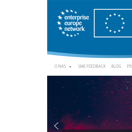
Enterprise Europe Network
O NAS
SME FEEDBACK
BLOG
PR