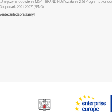
„Umiędzynarodowienie MŚP – BRAND HUB” działanie 2.26 Programu „Fundus
Gospodarki 2021-2027” (FENG).
Serdecznie zapraszamy!