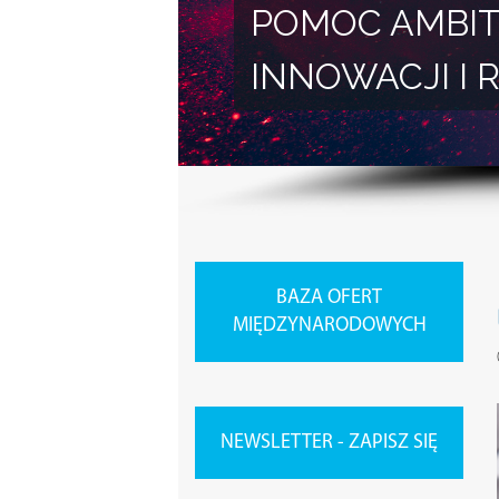
POMOC AMBIT
INNOWACJI 
BAZA OFERT
MIĘDZYNARODOWYCH
NEWSLETTER - ZAPISZ SIĘ