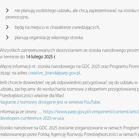
nie planują osobistego udziału, ale chcą zaprezentować na stoisk
promocyjne,
będą na miejscu w charakterze zwiedzających,
planują organizację własnego stoiska.
Wszystkich zainteresowanych skorzystaniem ze stoiska narodowego prosim
w terminie do
14 lutego 2025 r.
Więcej informacji nt. stoiska narodowego na GDC 2025 oraz Programu Prom
pisząc na adres
creative_brand@parp.gov.pl
.
Jeśli chcecie dowiedzieć się jak odpowiednio przygotować się do udziału 
udziału, zachęcamy do wysłuchania rozmowy z ekspertem przygotowanej p
Przedsiębiorczości właśnie dla Was!
Nagranie z rozmowy dostępne jest w serwisie YouTube.
Informacja ze strony …
https://www.parp.gov.pl/component/content/articl
developers-conference-2025-w-usa
Stoisko narodowe na GDC 2025 zostanie zorganizowane w ramach Programu
realizowanego przez Polską Agencję Rozwoju Przedsiębiorczości w ramach 