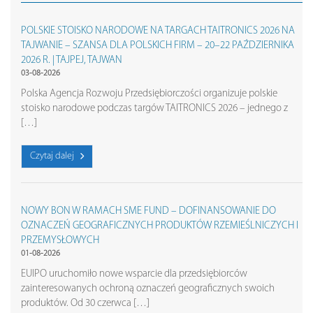
POLSKIE STOISKO NARODOWE NA TARGACH TAITRONICS 2026 NA
TAJWANIE – SZANSA DLA POLSKICH FIRM – 20–22 PAŹDZIERNIKA
2026 R. | TAJPEJ, TAJWAN
03-08-2026
Polska Agencja Rozwoju Przedsiębiorczości organizuje polskie
stoisko narodowe podczas targów TAITRONICS 2026 – jednego z
[…]
Czytaj dalej
NOWY BON W RAMACH SME FUND – DOFINANSOWANIE DO
OZNACZEŃ GEOGRAFICZNYCH PRODUKTÓW RZEMIEŚLNICZYCH I
PRZEMYSŁOWYCH
01-08-2026
EUIPO uruchomiło nowe wsparcie dla przedsiębiorców
zainteresowanych ochroną oznaczeń geograficznych swoich
produktów. Od 30 czerwca […]