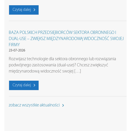
Czytaj dalej
BAZA POLSKICH PRZEDSIĘBIORCÓW SEKTORA OBRONNEGO I
DUAL-USE – ZWIĘKSZ MIĘDZYNARODOWĄ WIDOCZNOŚĆ SWOJEJ
FIRMY
23-07-2026
Rozwijasz technologie dla sektora obronnego lub rozwiązania
podwójnego zastosowania (dual-use)? Chcesz zwiększyć
międzynarodową widoczność swojej […]
Czytaj dalej
zobacz wszystkie aktualności