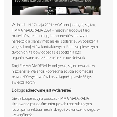
W dniach 14-17 maja 2024 r. w Walencji odbędą się targi
FIMMA MADERALIA 2024 – międzynarodowe targi
materiałów, technologii, komponentów, maszyn i
narzędzi dla branży meblarskiej, stolarskiej, wyposażenia
wnętrz i projektów kontraktowych. Podczas pierwszych
dwóch dni targów odbędą się spotkania b2b
organizowane przez Enterprise Europe Network.
Targi FIMMA MADERALIA odbywają się do dwa lata w
hiszpańskiej Walencji. Poprzednia edycja zgromadziła
prawie 400 wystawców i przyciągnęła prawie 36 tys.
zwiedzających.
Do kogo adresowane jest wydarzenie?
Giełda kooperacyjna podczas FIMMA MADERALIA
skierowana jest do firm oferujących i poszukujących
rozwiązań z sektora meblarskiego i wykończeniowego, w
szczególności: