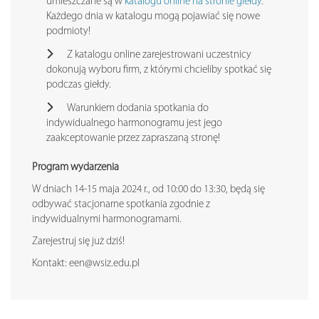
umieszczane są w
katalogu online na stronie giełdy
.
Każdego dnia w katalogu mogą pojawiać się nowe
podmioty!
Z katalogu online zarejestrowani uczestnicy
dokonują wyboru firm, z którymi chcieliby spotkać się
podczas giełdy.
Warunkiem dodania spotkania do
indywidualnego harmonogramu jest jego
zaakceptowanie przez zapraszaną stronę!
Program wydarzenia
W dniach 14-15 maja 2024 r., od 10:00 do 13:30, będą się
odbywać stacjonarne spotkania zgodnie z
indywidualnymi harmonogramami.
Zarejestruj się już dziś!
Kontakt: een@wsiz.edu.pl