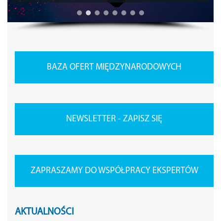
BAZA OFERT MIĘDZYNARODOWYCH
NEWSLETTER - ZAPISZ SIĘ
ZAPRASZAMY DO WSPÓŁPRACY EKSPERTÓW
AKTUALNOŚCI