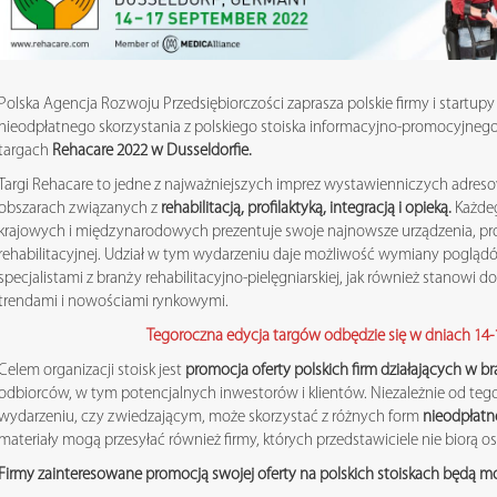
Polska Agencja Rozwoju Przedsiębiorczości zaprasza polskie firmy i startupy
nieodpłatnego skorzystania z polskiego stoiska informacyjno-promocyjnego
targach
Rehacare 2022 w Dusseldorfie.
Targi Rehacare to jedne z najważniejszych imprez wystawienniczych adre
obszarach związanych z
rehabilitacją, profilaktyką, integracją i opieką.
Każde
krajowych i międzynarodowych prezentuje swoje najnowsze urządzenia, pro
rehabilitacyjnej. Udział w tym wydarzeniu daje możliwość wymiany poglądó
specjalistami z branży rehabilitacyjno-pielęgniarskiej, jak również stanowi d
trendami i nowościami rynkowymi.
Tegoroczna edycja targów odbędzie się w dniach 14-1
Celem organizacji stoisk jest
promocja oferty polskich firm działających w 
odbiorców, w tym potencjalnych inwestorów i klientów. Niezależnie od teg
wydarzeniu, czy zwiedzającym, może skorzystać z różnych form
nieodpłatn
materiały mogą przesyłać również firmy, których przedstawiciele nie biorą o
Firmy zainteresowane promocją swojej oferty na polskich stoiskach będą mo