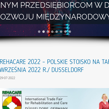
NYM PRZEDSIĘBIORCOM W 
I ROZWOJU MIĘDZYNARODOW
REHACARE 2022 – POLSKIE STOISKO NA TA
WRZEŚNIA 2022 R./ DUSSELDORF
29-07-2022