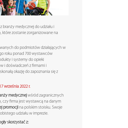
 z branży medycznej do udziału i
, które zostanie zorganizowane na
sowanych do podmiotów działających w
go roku ponad 700 wystawców
dukty i systemy do opieki
w i doświadczeń z firmami i
oskonałą okazję do zapoznania się z
7 września 2022 r.
branży medycznej
wśród zagranicznych
o, czy firma jest wystawcą na danym
ej promocji
na polskim stoisku. Swoje
sobistego udziału w imprezie.
gły skorzystać z: