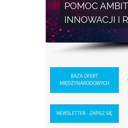
POMOC AMBIT
INNOWACJI 
BAZA OFERT
MIĘDZYNARODOWYCH
NEWSLETTER - ZAPISZ SIĘ