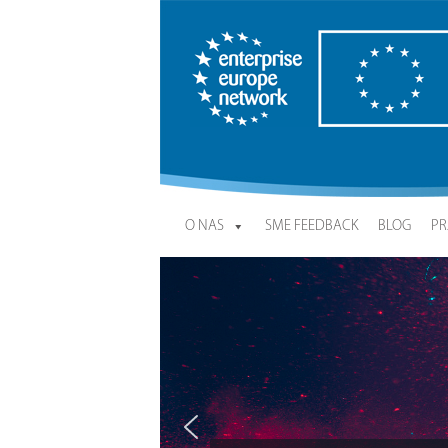
Enterprise Europe Network
O NAS
SME FEEDBACK
BLOG
PR