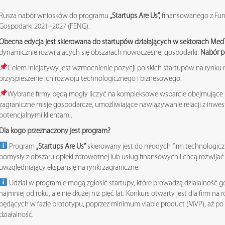
Rusza nabór wniosków do programu
„Startups Are Us”,
finansowanego z Fun
Gospodarki 2021–2027 (FENG).
Obecna edycja jest skierowana do startupów działających w sektorach MedT
dynamicznie rozwijających się obszarach nowoczesnej gospodarki.
Nabór po
Celem inicjatywy jest wzmocnienie pozycji polskich startupów na rynk
przyspieszenie ich rozwoju technologicznego i biznesowego.
Wybrane firmy będą mogły liczyć na kompleksowe wsparcie obejmujące s
zagraniczne misje gospodarcze, umożliwiające nawiązywanie relacji z inwe
potencjalnymi klientami.
Dla kogo przeznaczony jest program?
Program
„Startups Are Us”
skierowany jest do młodych firm technologicz
pomysły z obszaru opieki zdrowotnej lub usług finansowych i chcą rozwija
uwzględniający ekspansję na rynki zagraniczne.
Udział w programie mogą zgłosić startupy, które prowadzą działalność g
najmniej od roku, ale nie dłużej niż pięć lat. Konkurs otwarty jest dla firm 
będących w fazie prototypu, poprzez minimum viable product (MVP), aż po 
działalność.