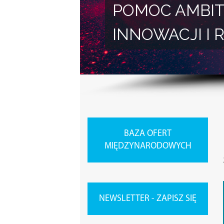
POMOC AMBIT
INNOWACJI 
BAZA OFERT
MIĘDZYNARODOWYCH
NEWSLETTER - ZAPISZ SIĘ