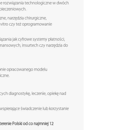
kie rozwiązania technologiczne w dwóch
zpieczeniowych.
ne, narzędzia chirurgiczne,
 vitro czy też oprogramowanie
ązania jak cyfrowe systemy płatności,
inansowych, insurtech czy narzędzia do
ępnie opracowanego modelu
iczne.
ych diagnostykę, leczenie, opiekę nad
spierające świadczenie lub korzystanie
renie Polski od co najmniej 12