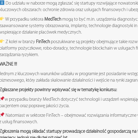
Do udziału w naborze mogą zgłaszać się startupy rozwijające nowators
kluczowych obszarach: ochronie zdrowia oraz usługach finansowych i ube
W przypadku sektora
MedTech
mogą to być m.in. urządzenia diagnostycz
zaawansowane systemy obrazowania, implanty, technologie diagnostyki in
wspierające działanie placówek medycznych.
Z kolei w branży
FinTech
poszukiwane są projekty obejmujące takie rozwi
platformy pożyczkowe, robo-doradcy, technologie blockchain w usługach f
zarządzania ryzykiem.
WAŻNE !!!
Jednym z kluczowych warunków udziału w programie jest posiadanie wst
biznesowego, który zakłada skalowanie działalności i wejście na rynki zagran
Zgłaszane projekty powinny wpisywać się w tematykę konkursu:
w przypadku branży MedTech dotyczyć technologii i urządzeń wspierając
pacjentem oraz poprawę jakości życia.
Natomiast w sektorze FinTech – obejmować rozwiązania informatyczne w
z usług finansowych.
Zgłoszenia mogą składać startupy prowadzące działalność gospodarczą na te