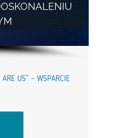
DOSKONALENIU
YM
ARE US” – WSPARCIE