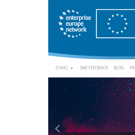
Enterprise Europe Network
O NAS
SME FEEDBACK
BLOG
PR