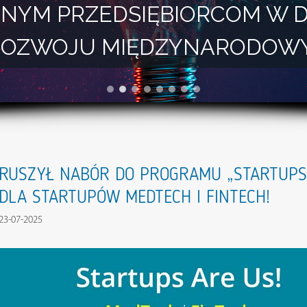
NYM PRZEDSIĘBIORCOM W 
I ROZWOJU MIĘDZYNARODOW
RUSZYŁ NABÓR DO PROGRAMU „STARTUPS 
DLA STARTUPÓW MEDTECH I FINTECH!
23-07-2025