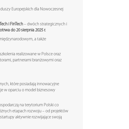
duszy Europejskich dla Nowoczesnej
ech i FinTech
– dwóch strategicznych i
trwa do 20 sierpnia 2025 r.
u międzynarodowym, a także
zkolenia realizowane w Polsce oraz
storami, partnerami branżowymi oraz
nych, które posiadają innowacyjne
ć je w oparciu o model biznesowy
ospodarczą na terytorium Polski co
na różnych etapach rozwoju – od projektów
startupy aktywnie rozwijające swoją