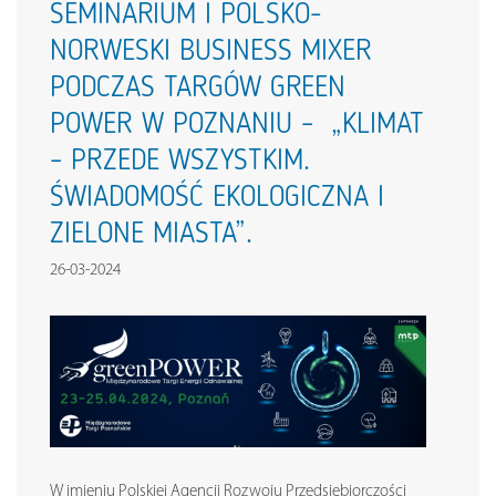
SEMINARIUM I POLSKO-
NORWESKI BUSINESS MIXER
PODCZAS TARGÓW GREEN
POWER W POZNANIU – „KLIMAT
– PRZEDE WSZYSTKIM.
ŚWIADOMOŚĆ EKOLOGICZNA I
ZIELONE MIASTA”.
26-03-2024
W imieniu Polskiej Agencji Rozwoju Przedsiębiorczości