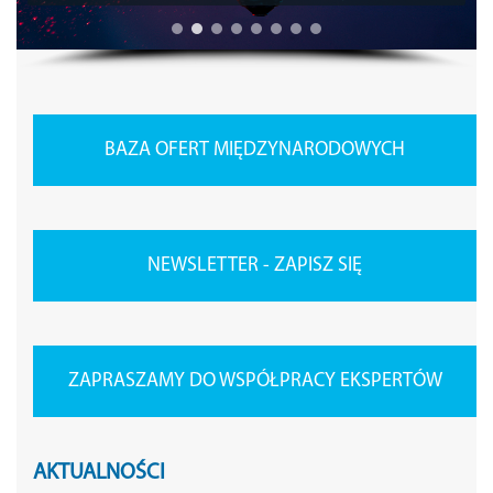
BAZA OFERT MIĘDZYNARODOWYCH
NEWSLETTER - ZAPISZ SIĘ
ZAPRASZAMY DO WSPÓŁPRACY EKSPERTÓW
AKTUALNOŚCI