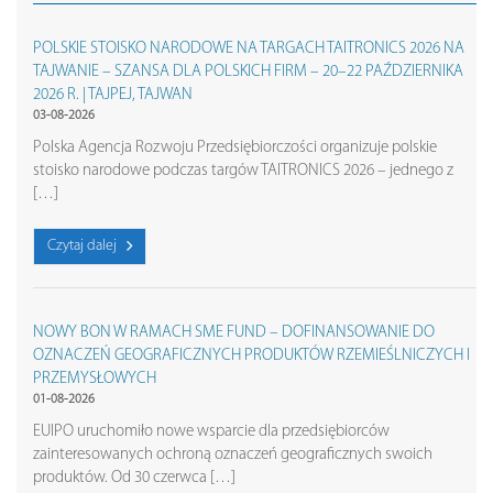
POLSKIE STOISKO NARODOWE NA TARGACH TAITRONICS 2026 NA
TAJWANIE – SZANSA DLA POLSKICH FIRM – 20–22 PAŹDZIERNIKA
2026 R. | TAJPEJ, TAJWAN
03-08-2026
Polska Agencja Rozwoju Przedsiębiorczości organizuje polskie
stoisko narodowe podczas targów TAITRONICS 2026 – jednego z
[…]
Czytaj dalej
NOWY BON W RAMACH SME FUND – DOFINANSOWANIE DO
OZNACZEŃ GEOGRAFICZNYCH PRODUKTÓW RZEMIEŚLNICZYCH I
PRZEMYSŁOWYCH
01-08-2026
EUIPO uruchomiło nowe wsparcie dla przedsiębiorców
zainteresowanych ochroną oznaczeń geograficznych swoich
produktów. Od 30 czerwca […]