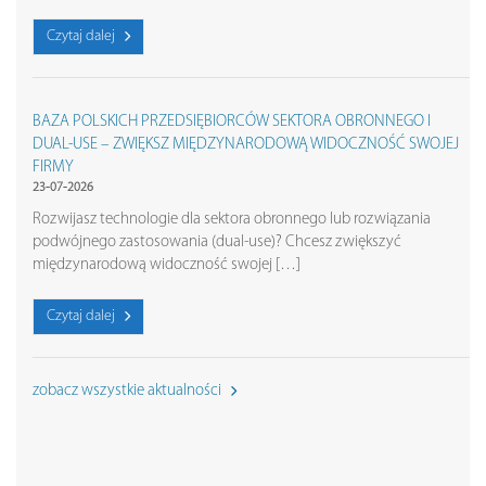
Czytaj dalej
BAZA POLSKICH PRZEDSIĘBIORCÓW SEKTORA OBRONNEGO I
DUAL-USE – ZWIĘKSZ MIĘDZYNARODOWĄ WIDOCZNOŚĆ SWOJEJ
FIRMY
23-07-2026
Rozwijasz technologie dla sektora obronnego lub rozwiązania
podwójnego zastosowania (dual-use)? Chcesz zwiększyć
międzynarodową widoczność swojej […]
Czytaj dalej
zobacz wszystkie aktualności