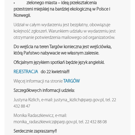
• zielonego miasta – ideą przekształcenia
przestrzeni miejskiej na bardziej ekologiczną w Polsce i
Norwegii.
Udział w całym wydarzeniu jest bezpłatny, obowiązuje
kolejność zgłoszeń. Warunkiem udziału w wydarzeniu jest
otrzymanie potwierdzenia mailowego od organizatorów.
Do wejścia na teren Targów konieczna jest wejściówka,
którą Państwo nabywacie we własnym zakresie.
Oficjalnym językiem spotkań będzie język angielski.
REJESTRACJA
do 22 kwietnia!!!
Więcej informacji na stronie
TARGÓW
Szczegółowych informacji udziela:
Justyna Kizlich, e-mail: justyna_kizlich@parp.gov.pl, tel. 22
432 88 47
Monika Radaszkiewicz, e-mail:
monika_radaszkiewicz@parp.gov.pl, tel. 22 432 88 08
Serdecznie zapraszamy!!