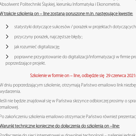
Absolwent Politechniki Śląskiej, kierunku Informatyka i Ekonometria.
W trakcie szkolenia on – line zostaną poruszone m.in. następujące kwestie:
statystyki dotyczące sukcesów / porażek w projektach dotyczących d
przyczyny porażek, najczęstsze błędy;
jak rozumieć digitalizację;
poprawne przygotowanie do digitalizacji/informatyzacji w firmie 
poprzedzające projekt.
Szkolenie w formie on – line, odbędzie się 29 czerwca 2021r.
W dniu poprzedzającym szkolenie, otrzymają Państwo emailowo link niezb
wydarzenia.
Jeśli nie będzie znajdował się w Państwa skrzynce odbiorczej prosimy o sp
emailowej.
Po zakończeniu szkolenia emailowo otrzymacie Państwo również prezentacj
Warunki techniczne konieczne do dołączenia do szkolenia on –line:
Podłączenie do sieci internetowej w dowolnej technologii – najlepiej jednak p