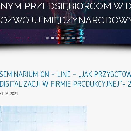
NYM PRZEDSIĘBIORCOM W 
I ROZWOJU MIĘDZYNARODOW
SEMINARIUM ON – LINE – „JAK PRZYGOTOW
DIGITALIZACJI W FIRMIE PRODUKCYJNEJ”- 2
31-05-2021