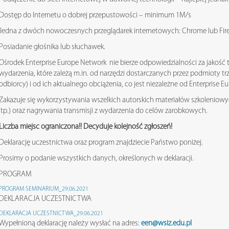
Dostęp do Internetu o dobrej przepustowości – minimum 1M/s
Jedna z dwóch nowoczesnych przeglądarek internetowych: Chrome lub Fire
Posiadanie głośnika lub słuchawek.
Ośrodek Enterprise Europe Network nie bierze odpowiedzialności za jakość te
wydarzenia, które zależą m.in. od narzędzi dostarczanych przez podmioty tr
odbiorcy) i od ich aktualnego obciążenia, co jest niezależne od Enterprise 
Zakazuje się wykorzystywania wszelkich autorskich materiałów szkoleniowyc
itp.) oraz nagrywania transmisji z wydarzenia do celów zarobkowych.
Liczba miejsc ograniczona!! Decyduje kolejność zgłoszeń!
Deklarację uczestnictwa oraz program znajdziecie Państwo poniżej.
Prosimy o podanie wszystkich danych, określonych w deklaracji.
PROGRAM
PROGRAM SEMINARIUM_29.06.2021
DEKLARACJA UCZESTNICTWA
DEKLARACJA UCZESTNICTWA_29.06.2021
Wypełnioną deklarację należy wysłać na adres:
een@wsiz.edu.pl