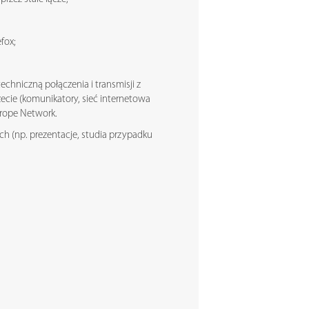
fox;
chniczną połączenia i transmisji z
zecie (komunikatory, sieć internetowa
Europe Network.
h (np. prezentacje, studia przypadku