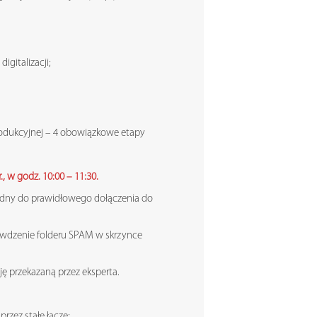
igitalizacji;
produkcyjnej – 4 obowiązkowe etapy
, w godz. 10:00 – 11:30.
ędny do prawidłowego dołączenia do
rawdzenie folderu SPAM w skrzynce
ę przekazaną przez eksperta.
rzez stałe łącze;