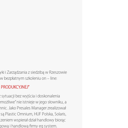
ki i Zarządzania z siedzibą w Rzeszowie
w bezpłatnym szkoleniu on – line:
E PRODUKCYJNEJ”
sytuacji bez wyjścia i doskonalenia
emożliwe” nie istnieje w jego słowniku, a
nic. Jako Presales Manager zrealizował
są Plastic Omnium, HUF Polska, Solaris,
dczeniem wspierał dział handlowy biorąc
ngową i handlową firmy eq system.