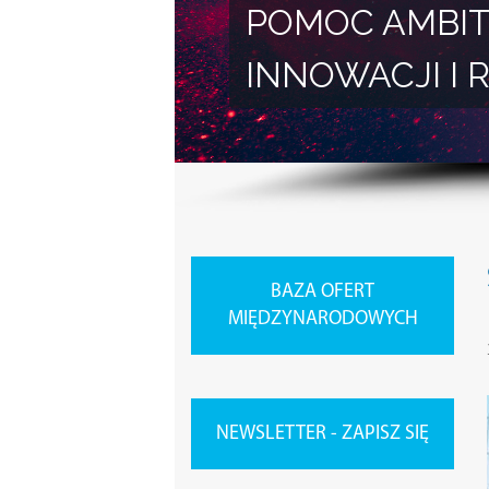
POMOC AMBIT
INNOWACJI 
BAZA OFERT
MIĘDZYNARODOWYCH
NEWSLETTER - ZAPISZ SIĘ