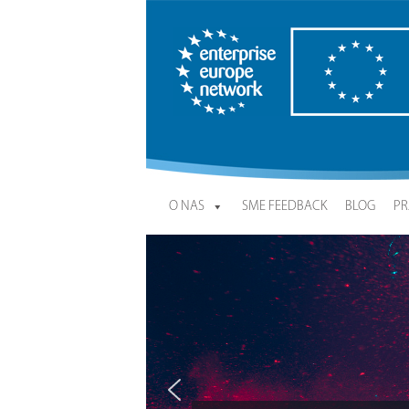
Enterprise Europe Network
O NAS
SME FEEDBACK
BLOG
PR