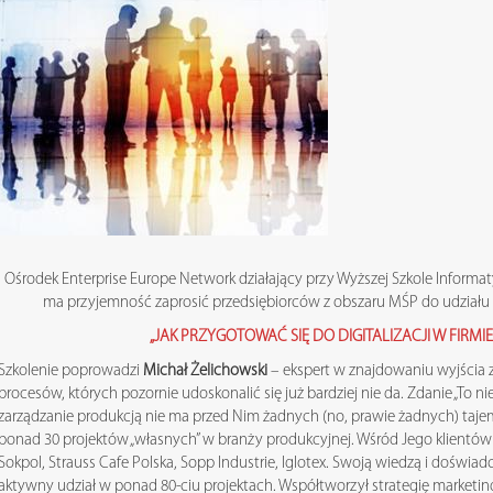
Ośrodek Enterprise Europe Network działający przy Wyższej Szkole Informaty
ma przyjemność zaprosić przedsiębiorców z obszaru MŚP do udziału 
„JAK PRZYGOTOWAĆ SIĘ DO DIGITALIZACJI W FIRMI
Szkolenie poprowadzi
Michał Żelichowski
– ekspert w znajdowaniu wyjścia z 
procesów, których pozornie udoskonalić się już bardziej nie da. Zdanie „To ni
zarządzanie produkcją nie ma przed Nim żadnych (no, prawie żadnych) tajem
ponad 30 projektów „własnych” w branży produkcyjnej. Wśród Jego klientów 
Sokpol, Strauss Cafe Polska, Sopp Industrie, Iglotex. Swoją wiedzą i doświa
aktywny udział w ponad 80-ciu projektach. Współtworzył strategię marketi