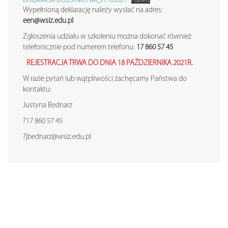
DEKLARACJA UCZESTNICTWA_21.10.2021
Pobierz
Wypełnioną deklarację należy wysłać na adres:
een@wsiz.edu.pl
Zgłoszenia udziału w szkoleniu można dokonać również
telefonicznie pod numerem telefonu:
17 860 57 45
REJESTRACJA TRWA DO DNIA 18 PAŹDZIERNIKA 2021R.
W razie pytań lub wątpliwości zachęcamy Państwa do
kontaktu:
Justyna Bednarz
?17 860 57 45
?jbednarz@wsiz.edu.pl