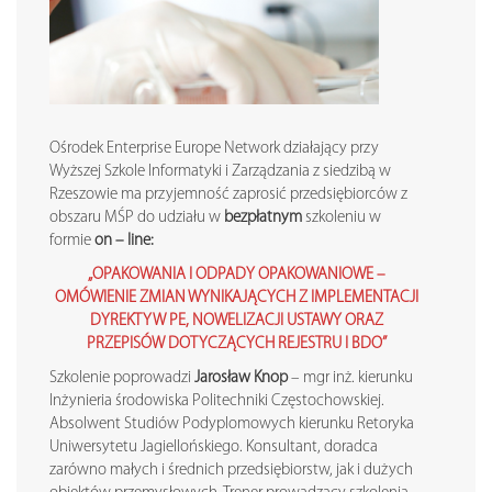
Ośrodek Enterprise Europe Network działający przy
Wyższej Szkole Informatyki i Zarządzania z siedzibą w
Rzeszowie ma przyjemność zaprosić przedsiębiorców z
obszaru MŚP do udziału w
bezpłatnym
szkoleniu w
formie
on – line:
„OPAKOWANIA I ODPADY OPAKOWANIOWE –
OMÓWIENIE ZMIAN WYNIKAJĄCYCH Z IMPLEMENTACJI
DYREKTYW PE, NOWELIZACJI USTAWY ORAZ
PRZEPISÓW DOTYCZĄCYCH REJESTRU I BDO”
Szkolenie poprowadzi
Jarosław Knop
– mgr inż. kierunku
Inżynieria środowiska Politechniki Częstochowskiej.
Absolwent Studiów Podyplomowych kierunku Retoryka
Uniwersytetu Jagiellońskiego. Konsultant, doradca
zarówno małych i średnich przedsiębiorstw, jak i dużych