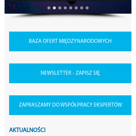
BAZA OFERT MIĘDZYNARODOWYCH
NEWSLETTER - ZAPISZ SIĘ
ZAPRASZAMY DO WSPÓŁPRACY EKSPERTÓW
AKTUALNOŚCI