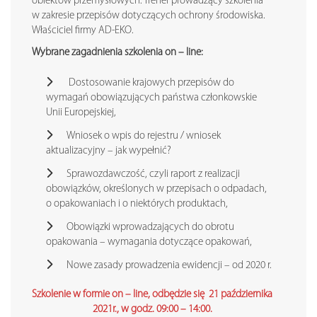
obiektów przemysłowych. Trener prowadzący szkolenia
w zakresie przepisów dotyczących ochrony środowiska.
Właściciel firmy AD-EKO.
Wybrane zagadnienia szkolenia on – line:
Dostosowanie krajowych przepisów do
wymagań obowiązujących państwa członkowskie
Unii Europejskiej,
Wniosek o wpis do rejestru / wniosek
aktualizacyjny – jak wypełnić?
Sprawozdawczość, czyli raport z realizacji
obowiązków, określonych w przepisach o odpadach,
o opakowaniach i o niektórych produktach,
Obowiązki wprowadzających do obrotu
opakowania – wymagania dotyczące opakowań,
Nowe zasady prowadzenia ewidencji – od 2020 r.
Szkolenie w formie on – line, odbędzie się 21 października
2021r., w godz. 09:00 – 14:00.