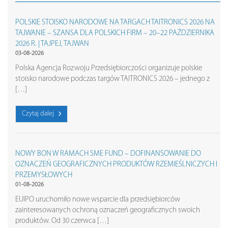
POLSKIE STOISKO NARODOWE NA TARGACH TAITRONICS 2026 NA
TAJWANIE – SZANSA DLA POLSKICH FIRM – 20–22 PAŹDZIERNIKA
2026 R. | TAJPEJ, TAJWAN
03-08-2026
Polska Agencja Rozwoju Przedsiębiorczości organizuje polskie
stoisko narodowe podczas targów TAITRONICS 2026 – jednego z
[…]
Czytaj dalej
NOWY BON W RAMACH SME FUND – DOFINANSOWANIE DO
OZNACZEŃ GEOGRAFICZNYCH PRODUKTÓW RZEMIEŚLNICZYCH I
PRZEMYSŁOWYCH
01-08-2026
EUIPO uruchomiło nowe wsparcie dla przedsiębiorców
zainteresowanych ochroną oznaczeń geograficznych swoich
produktów. Od 30 czerwca […]