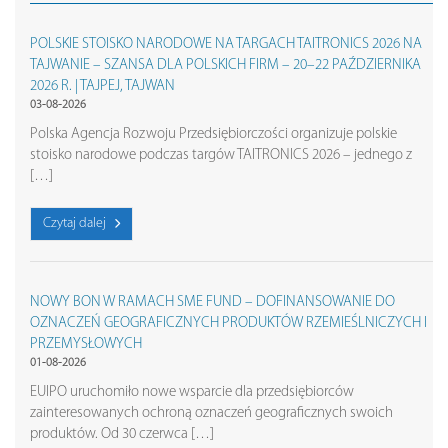
POLSKIE STOISKO NARODOWE NA TARGACH TAITRONICS 2026 NA
TAJWANIE – SZANSA DLA POLSKICH FIRM – 20–22 PAŹDZIERNIKA
2026 R. | TAJPEJ, TAJWAN
03-08-2026
Polska Agencja Rozwoju Przedsiębiorczości organizuje polskie
stoisko narodowe podczas targów TAITRONICS 2026 – jednego z
[…]
Czytaj dalej
NOWY BON W RAMACH SME FUND – DOFINANSOWANIE DO
OZNACZEŃ GEOGRAFICZNYCH PRODUKTÓW RZEMIEŚLNICZYCH I
PRZEMYSŁOWYCH
01-08-2026
EUIPO uruchomiło nowe wsparcie dla przedsiębiorców
zainteresowanych ochroną oznaczeń geograficznych swoich
produktów. Od 30 czerwca […]