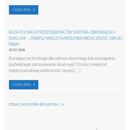
Czytaj dalej
BAZA POLSKICH PRZEDSIĘBIORCÓW SEKTORA OBRONNEGO I
DUAL-USE – ZWIĘKSZ MIĘDZYNARODOWĄ WIDOCZNOŚĆ SWOJEJ
FIRMY
23-07-2026
Rozwijasz technologie dla sektora obronnego lub rozwiązania
podwójnego zastosowania (dual-use)? Chcesz zwiększyć
międzynarodową widoczność swojej […]
Czytaj dalej
zobacz wszystkie aktualności