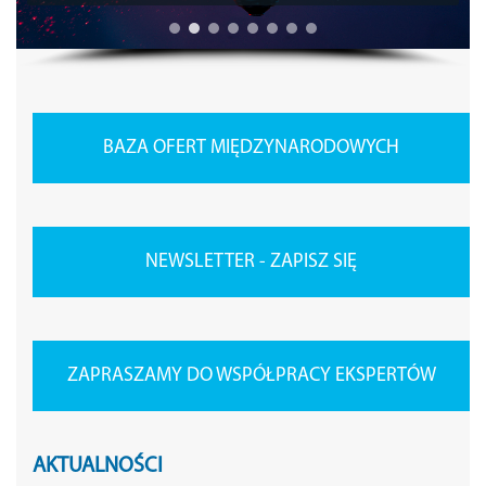
BAZA OFERT MIĘDZYNARODOWYCH
NEWSLETTER - ZAPISZ SIĘ
ZAPRASZAMY DO WSPÓŁPRACY EKSPERTÓW
AKTUALNOŚCI