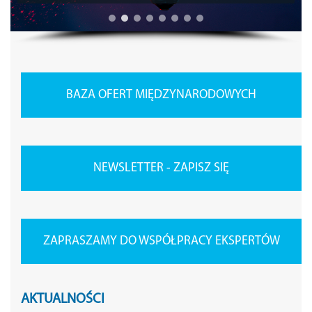
BAZA OFERT MIĘDZYNARODOWYCH
NEWSLETTER - ZAPISZ SIĘ
ZAPRASZAMY DO WSPÓŁPRACY EKSPERTÓW
AKTUALNOŚCI