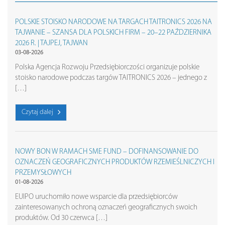
POLSKIE STOISKO NARODOWE NA TARGACH TAITRONICS 2026 NA
TAJWANIE – SZANSA DLA POLSKICH FIRM – 20–22 PAŹDZIERNIKA
2026 R. | TAJPEJ, TAJWAN
03-08-2026
Polska Agencja Rozwoju Przedsiębiorczości organizuje polskie
stoisko narodowe podczas targów TAITRONICS 2026 – jednego z
[…]
Czytaj dalej
NOWY BON W RAMACH SME FUND – DOFINANSOWANIE DO
OZNACZEŃ GEOGRAFICZNYCH PRODUKTÓW RZEMIEŚLNICZYCH I
PRZEMYSŁOWYCH
01-08-2026
EUIPO uruchomiło nowe wsparcie dla przedsiębiorców
zainteresowanych ochroną oznaczeń geograficznych swoich
produktów. Od 30 czerwca […]