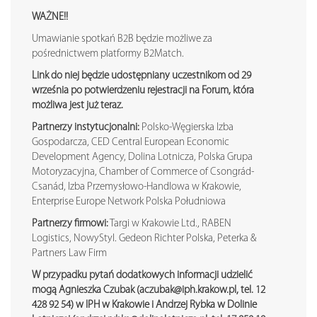
WAŻNE!!
Umawianie spotkań B2B będzie możliwe za
pośrednictwem platformy B2Match.
Link do niej będzie udostępniany uczestnikom od 29
września po potwierdzeniu rejestracji na Forum, która
możliwa jest już teraz.
Partnerzy instytucjonalni:
Polsko-Węgierska Izba
Gospodarcza, CED Central European Economic
Development Agency, Dolina Lotnicza, Polska Grupa
Motoryzacyjna, Chamber of Commerce of Csongrád-
Csanád, Izba Przemysłowo-Handlowa w Krakowie,
Enterprise Europe Network Polska Południowa
Partnerzy firmowi:
Targi w Krakowie Ltd., RABEN
Logistics, NowyStyl. Gedeon Richter Polska, Peterka &
Partners Law Firm
W przypadku pytań dodatkowych informacji udzielić
mogą Agnieszka Czubak (aczubak@iph.krakow.pl, tel. 12
428 92 54) w IPH w Krakowie i Andrzej Rybka w Dolinie