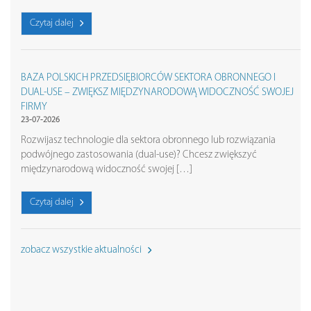
Czytaj dalej
BAZA POLSKICH PRZEDSIĘBIORCÓW SEKTORA OBRONNEGO I
DUAL-USE – ZWIĘKSZ MIĘDZYNARODOWĄ WIDOCZNOŚĆ SWOJEJ
FIRMY
23-07-2026
Rozwijasz technologie dla sektora obronnego lub rozwiązania
podwójnego zastosowania (dual-use)? Chcesz zwiększyć
międzynarodową widoczność swojej […]
Czytaj dalej
zobacz wszystkie aktualności