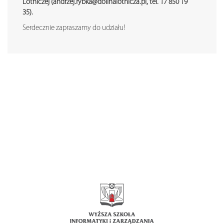
Lotniczej (andrzej.rybka@dolinalotnicza.pl, tel. 17 850 19
35).
Serdecznie zapraszamy do udziału!