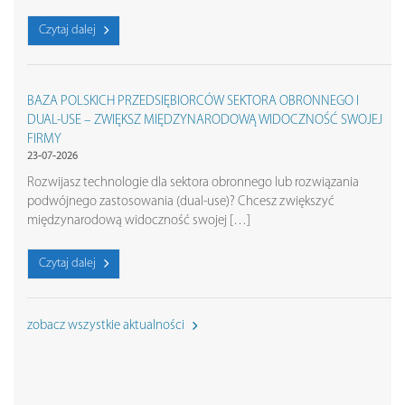
Czytaj dalej
BAZA POLSKICH PRZEDSIĘBIORCÓW SEKTORA OBRONNEGO I
DUAL-USE – ZWIĘKSZ MIĘDZYNARODOWĄ WIDOCZNOŚĆ SWOJEJ
FIRMY
23-07-2026
Rozwijasz technologie dla sektora obronnego lub rozwiązania
podwójnego zastosowania (dual-use)? Chcesz zwiększyć
międzynarodową widoczność swojej […]
Czytaj dalej
zobacz wszystkie aktualności