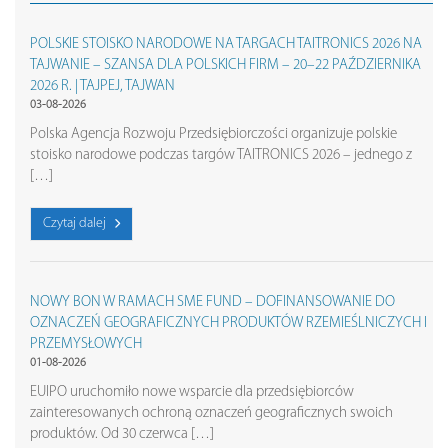
POLSKIE STOISKO NARODOWE NA TARGACH TAITRONICS 2026 NA
TAJWANIE – SZANSA DLA POLSKICH FIRM – 20–22 PAŹDZIERNIKA
2026 R. | TAJPEJ, TAJWAN
03-08-2026
Polska Agencja Rozwoju Przedsiębiorczości organizuje polskie
stoisko narodowe podczas targów TAITRONICS 2026 – jednego z
[…]
Czytaj dalej
NOWY BON W RAMACH SME FUND – DOFINANSOWANIE DO
OZNACZEŃ GEOGRAFICZNYCH PRODUKTÓW RZEMIEŚLNICZYCH I
PRZEMYSŁOWYCH
01-08-2026
EUIPO uruchomiło nowe wsparcie dla przedsiębiorców
zainteresowanych ochroną oznaczeń geograficznych swoich
produktów. Od 30 czerwca […]