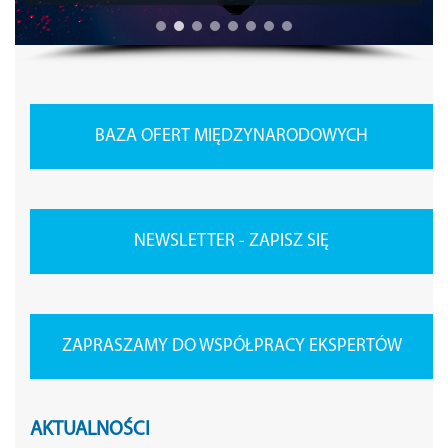
BAZA OFERT MIĘDZYNARODOWYCH
NEWSLETTER - ZAPISZ SIĘ
ZAPRASZAMY DO WSPÓŁPRACY EKSPERTÓW
AKTUALNOŚCI