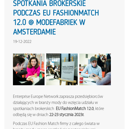
SPOTKANIA BROKERSKIE
PODCZAS EU FASHIONMATCH
12.0 @ MODEFABRIEK W
AMSTERDAMIE
19-12-2022
Enterprise Europe Network zaprasza przedsiębiorców
działających w branży mody do wzięcia udziału w
spotkaniach brokerskich
EU FashionMatch 12.0
, które
odbędą się w dniach
22-23 stycznia 2023r.
Podczas EU Fashion Match firmy z całego świata w