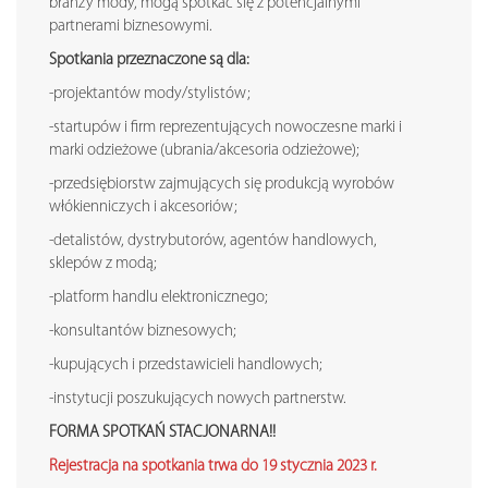
branży mody, mogą spotkać się z potencjalnymi
partnerami biznesowymi.
Spotkania przeznaczone są dla:
-projektantów mody/stylistów;
-startupów i firm reprezentujących nowoczesne marki i
marki odzieżowe (ubrania/akcesoria odzieżowe);
-przedsiębiorstw zajmujących się produkcją wyrobów
włókienniczych i akcesoriów;
-detalistów, dystrybutorów, agentów handlowych,
sklepów z modą;
-platform handlu elektronicznego;
-konsultantów biznesowych;
-kupujących i przedstawicieli handlowych;
-instytucji poszukujących nowych partnerstw.
FORMA SPOTKAŃ STACJONARNA!!
Rejestracja na spotkania trwa do 19 stycznia 2023 r.