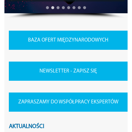
BAZA OFERT MIĘDZYNARODOWYCH
NEWSLETTER - ZAPISZ SIĘ
ZAPRASZAMY DO WSPÓŁPRACY EKSPERTÓW
AKTUALNOŚCI