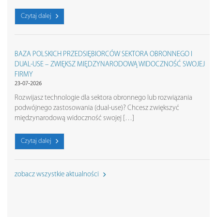
Czytaj dalej
BAZA POLSKICH PRZEDSIĘBIORCÓW SEKTORA OBRONNEGO I
DUAL-USE – ZWIĘKSZ MIĘDZYNARODOWĄ WIDOCZNOŚĆ SWOJEJ
FIRMY
23-07-2026
Rozwijasz technologie dla sektora obronnego lub rozwiązania
podwójnego zastosowania (dual-use)? Chcesz zwiększyć
międzynarodową widoczność swojej […]
Czytaj dalej
zobacz wszystkie aktualności