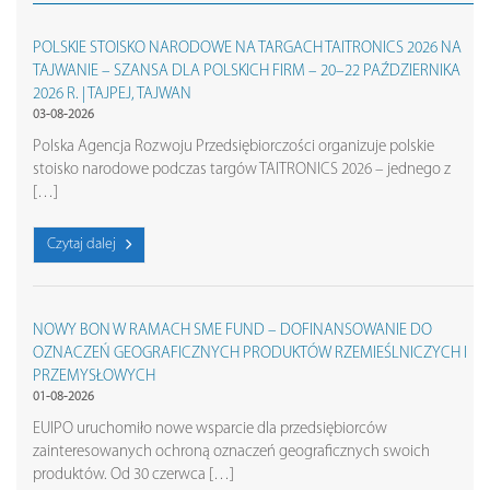
POLSKIE STOISKO NARODOWE NA TARGACH TAITRONICS 2026 NA
TAJWANIE – SZANSA DLA POLSKICH FIRM – 20–22 PAŹDZIERNIKA
2026 R. | TAJPEJ, TAJWAN
03-08-2026
Polska Agencja Rozwoju Przedsiębiorczości organizuje polskie
stoisko narodowe podczas targów TAITRONICS 2026 – jednego z
[…]
Czytaj dalej
NOWY BON W RAMACH SME FUND – DOFINANSOWANIE DO
OZNACZEŃ GEOGRAFICZNYCH PRODUKTÓW RZEMIEŚLNICZYCH I
PRZEMYSŁOWYCH
01-08-2026
EUIPO uruchomiło nowe wsparcie dla przedsiębiorców
zainteresowanych ochroną oznaczeń geograficznych swoich
produktów. Od 30 czerwca […]