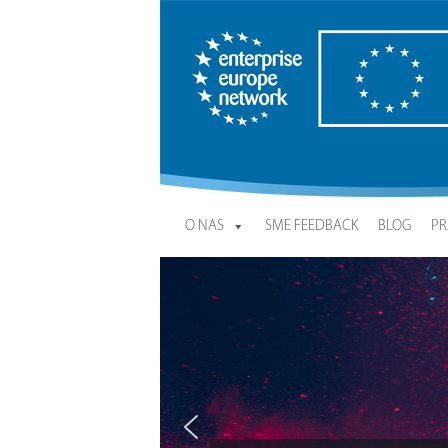
Enterprise Europe Network
O NAS
SME FEEDBACK
BLOG
PR