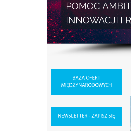
POMOC AMBIT
INNOWACJI 
BAZA OFERT
MIĘDZYNARODOWYCH
NEWSLETTER - ZAPISZ SIĘ