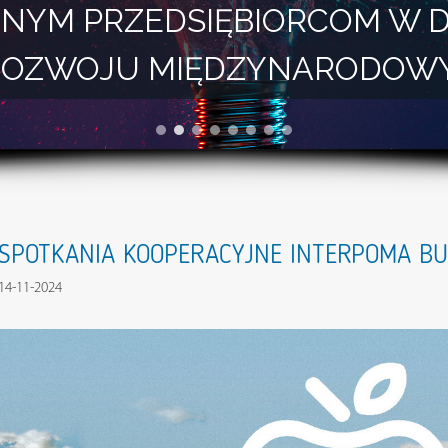
NYM PRZEDSIĘBIORCOM W 
I ROZWOJU MIĘDZYNARODOW
SPOTKANIA KOOPERACYJNE INTERPOMA BU
14-11-2024