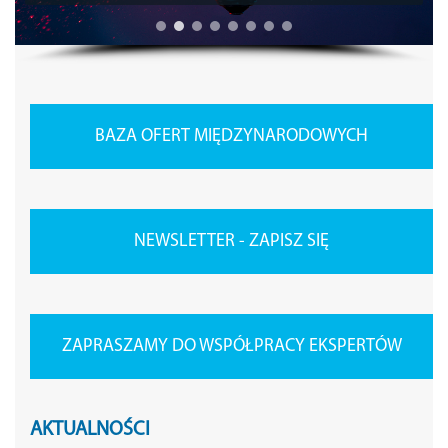
BAZA OFERT MIĘDZYNARODOWYCH
NEWSLETTER - ZAPISZ SIĘ
ZAPRASZAMY DO WSPÓŁPRACY EKSPERTÓW
AKTUALNOŚCI