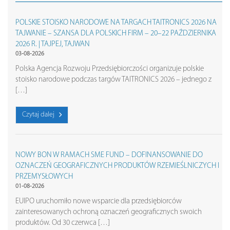
POLSKIE STOISKO NARODOWE NA TARGACH TAITRONICS 2026 NA
TAJWANIE – SZANSA DLA POLSKICH FIRM – 20–22 PAŹDZIERNIKA
2026 R. | TAJPEJ, TAJWAN
03-08-2026
Polska Agencja Rozwoju Przedsiębiorczości organizuje polskie
stoisko narodowe podczas targów TAITRONICS 2026 – jednego z
[…]
Czytaj dalej
NOWY BON W RAMACH SME FUND – DOFINANSOWANIE DO
OZNACZEŃ GEOGRAFICZNYCH PRODUKTÓW RZEMIEŚLNICZYCH I
PRZEMYSŁOWYCH
01-08-2026
EUIPO uruchomiło nowe wsparcie dla przedsiębiorców
zainteresowanych ochroną oznaczeń geograficznych swoich
produktów. Od 30 czerwca […]