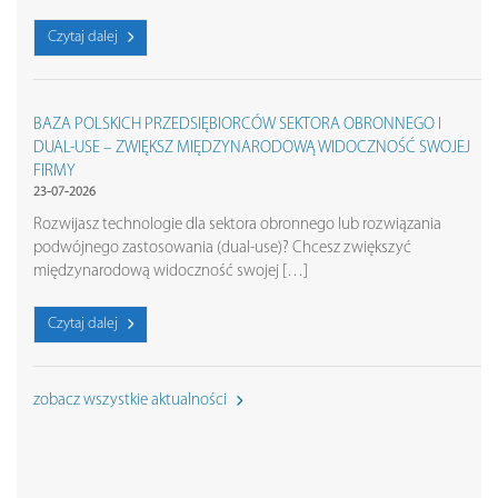
Czytaj dalej
BAZA POLSKICH PRZEDSIĘBIORCÓW SEKTORA OBRONNEGO I
DUAL-USE – ZWIĘKSZ MIĘDZYNARODOWĄ WIDOCZNOŚĆ SWOJEJ
FIRMY
23-07-2026
Rozwijasz technologie dla sektora obronnego lub rozwiązania
podwójnego zastosowania (dual-use)? Chcesz zwiększyć
międzynarodową widoczność swojej […]
Czytaj dalej
zobacz wszystkie aktualności