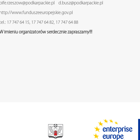
pife.rzeszow@podkarpackie.pl d.busz@podkarpackie.pl
http://www.funduszeeuropejskie.gov.pl
tel.: 17 747 64 15, 17 747 64 82, 17 747 64 88
W imieniu organizatorów serdecznie zapraszamy!!!