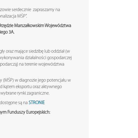
zowie serdecznie zapraszamy na
onalizacja MŚP”.
 w Urzędzie Marszałkowskim Województwa
iego 3A.
y oraz mające siedzibę lub oddział (w
wykonywania działalności gospodarczej
spodarczą) na terenie województwa
y (MŚP) w diagnozie jego potencjału w
 pod kątem eksportu oraz aktywnego
ybrane rynki zagraniczne.
- dostępne są na
STRONIE
ym Funduszy Europejskich: