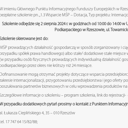
W imieniu Głównego Punktu Informacyjnego Funduszy Europejskich w Rzes
bezpłatne szkolenie pn. „1.3 Wsparcie MŚP – Dotacja, Typ projektu: Internacj
Szkolenie odbędzie się 2 sierpnia 2024 r. w godzinach od 10:00 do 14:00
Podkarpackiego w Rzeszowie, ul. Towarnick
Szkolenie skierowane jest do:
MŚP prowadzących działalność gospodarczą w sposób zorganizowany i ciągł
przypadku spółek prawa handlowego) albo stałe/ dodatkowe stałe miejsce 
(w przypadku osób fizycznych prowadzących indywidualną działalność go
podkarpackiego przez okres nie krótszy niż 24 miesiące.
Dofinansowanie mogą otrzymać projekty dotyczące wsparcia przedsiębiorc
zakresie internacjonalizacji, przygotowaniu przedsiębiorstwa i jego oferty
poszukiwania partnerów biznesowych w celu wprowadzenia produktów na w
Szczegółowe informacje o szkoleniu – program szkolenia, link do rejestracji
W przypadku dodatkowych pytań prosimy o kontakt z Punktem Informacyjn
al. Łukasza Cieplińskiego 4, 35 – 010 Rzeszów
tel. 17 747 64 15/82/88;