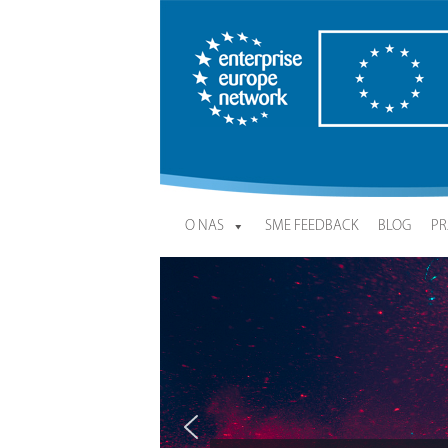
Enterprise Europe Network
O NAS
SME FEEDBACK
BLOG
PR