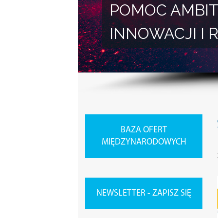
POMOC AMBIT
INNOWACJI 
BAZA OFERT
MIĘDZYNARODOWYCH
NEWSLETTER - ZAPISZ SIĘ