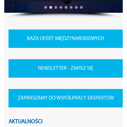
BAZA OFERT MIĘDZYNARODOWYCH
NEWSLETTER - ZAPISZ SIĘ
ZAPRASZAMY DO WSPÓŁPRACY EKSPERTÓW
AKTUALNOŚCI