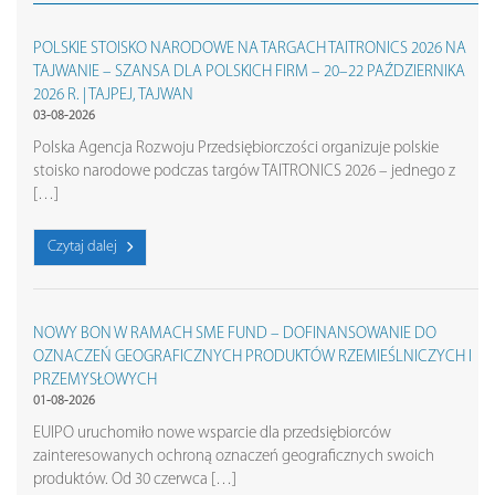
POLSKIE STOISKO NARODOWE NA TARGACH TAITRONICS 2026 NA
TAJWANIE – SZANSA DLA POLSKICH FIRM – 20–22 PAŹDZIERNIKA
2026 R. | TAJPEJ, TAJWAN
03-08-2026
Polska Agencja Rozwoju Przedsiębiorczości organizuje polskie
stoisko narodowe podczas targów TAITRONICS 2026 – jednego z
[…]
Czytaj dalej
NOWY BON W RAMACH SME FUND – DOFINANSOWANIE DO
OZNACZEŃ GEOGRAFICZNYCH PRODUKTÓW RZEMIEŚLNICZYCH I
PRZEMYSŁOWYCH
01-08-2026
EUIPO uruchomiło nowe wsparcie dla przedsiębiorców
zainteresowanych ochroną oznaczeń geograficznych swoich
produktów. Od 30 czerwca […]