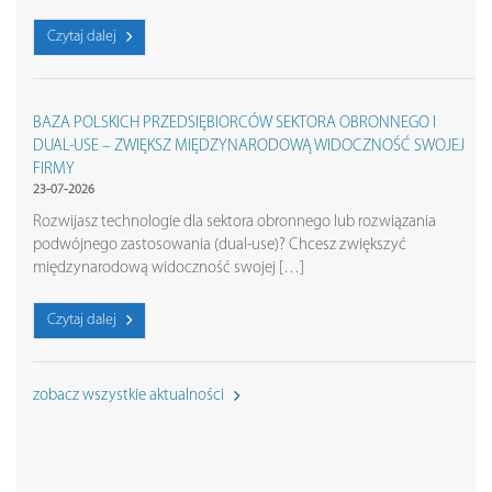
Czytaj dalej
BAZA POLSKICH PRZEDSIĘBIORCÓW SEKTORA OBRONNEGO I
DUAL-USE – ZWIĘKSZ MIĘDZYNARODOWĄ WIDOCZNOŚĆ SWOJEJ
FIRMY
23-07-2026
Rozwijasz technologie dla sektora obronnego lub rozwiązania
podwójnego zastosowania (dual-use)? Chcesz zwiększyć
międzynarodową widoczność swojej […]
Czytaj dalej
zobacz wszystkie aktualności