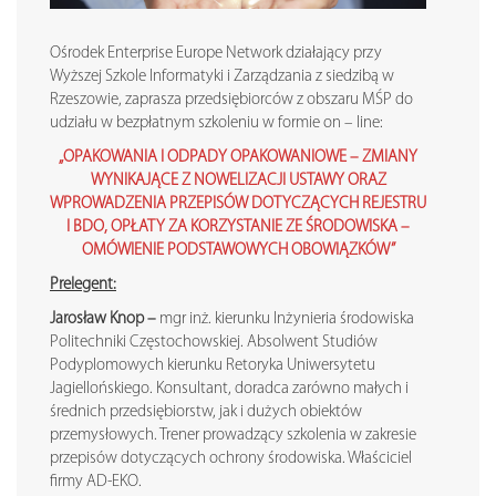
Ośrodek Enterprise Europe Network działający przy
Wyższej Szkole Informatyki i Zarządzania z siedzibą w
Rzeszowie, zaprasza przedsiębiorców z obszaru MŚP do
udziału w bezpłatnym szkoleniu w formie on – line:
„OPAKOWANIA I ODPADY OPAKOWANIOWE – ZMIANY
WYNIKAJĄCE Z NOWELIZACJI USTAWY ORAZ
WPROWADZENIA PRZEPISÓW DOTYCZĄCYCH REJESTRU
I BDO, OPŁATY ZA KORZYSTANIE ZE ŚRODOWISKA –
OMÓWIENIE PODSTAWOWYCH OBOWIĄZKÓW”
Prelegent:
Jarosław Knop –
mgr inż. kierunku Inżynieria środowiska
Politechniki Częstochowskiej. Absolwent Studiów
Podyplomowych kierunku Retoryka Uniwersytetu
Jagiellońskiego. Konsultant, doradca zarówno małych i
średnich przedsiębiorstw, jak i dużych obiektów
przemysłowych. Trener prowadzący szkolenia w zakresie
przepisów dotyczących ochrony środowiska. Właściciel
firmy AD-EKO.