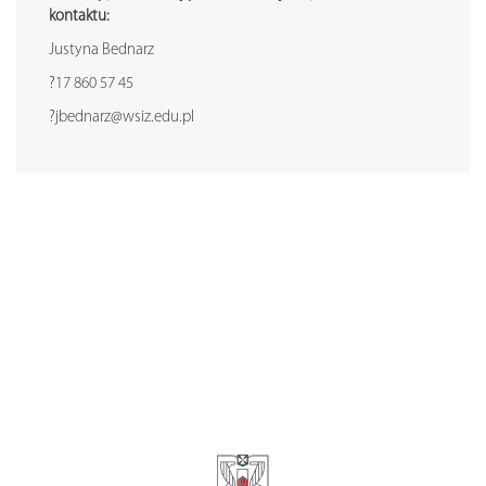
kontaktu:
Justyna Bednarz
?17 860 57 45
?jbednarz@wsiz.edu.pl