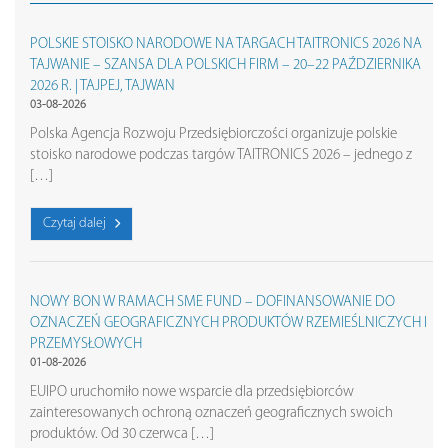
POLSKIE STOISKO NARODOWE NA TARGACH TAITRONICS 2026 NA
TAJWANIE – SZANSA DLA POLSKICH FIRM – 20–22 PAŹDZIERNIKA
2026 R. | TAJPEJ, TAJWAN
03-08-2026
Polska Agencja Rozwoju Przedsiębiorczości organizuje polskie
stoisko narodowe podczas targów TAITRONICS 2026 – jednego z
[…]
Czytaj dalej
NOWY BON W RAMACH SME FUND – DOFINANSOWANIE DO
OZNACZEŃ GEOGRAFICZNYCH PRODUKTÓW RZEMIEŚLNICZYCH I
PRZEMYSŁOWYCH
01-08-2026
EUIPO uruchomiło nowe wsparcie dla przedsiębiorców
zainteresowanych ochroną oznaczeń geograficznych swoich
produktów. Od 30 czerwca […]