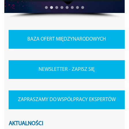
BAZA OFERT MIĘDZYNARODOWYCH
NEWSLETTER - ZAPISZ SIĘ
ZAPRASZAMY DO WSPÓŁPRACY EKSPERTÓW
AKTUALNOŚCI