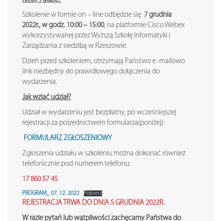
Szkolenie w formie on – line odbędzie się
7 grudnia
2022r., w godz. 10:00 – 15:00
,
na platformie Cisco Webex
wykorzystywanej przez Wyższą Szkołę Informatyki i
Zarządzania z siedzibą w Rzeszowie.
Dzień przed szkoleniem, otrzymają Państwo e -mailowo
link niezbędny do prawidłowego dołączenia do
wydarzenia.
Jak wziąć udział?
Udział w wydarzeniu jest bezpłatny, po wcześniejszej
rejestracji za pośrednictwem formularza(poniżej):
FORMULARZ ZGŁOSZENIOWY
Zgłoszenia udziału w szkoleniu można dokonać również
telefonicznie pod numerem telefonu:
17 860 57 45
PROGRAM_ 07. 12. 2022
Pobierz
REJESTRACJA TRWA DO DNIA 5 GRUDNIA 2022R.
W razie pytań lub wątpliwości zachęcamy Państwa do