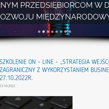
NYM PRZEDSIĘBIORCOM W 
I ROZWOJU MIĘDZYNARODOW
SZKOLENIE ON – LINE – „STRATEGIA WEJŚ
ZAGRANICZNY Z WYKORZYSTANIEM BUSINE
27.10.2022R.
13-10-2022