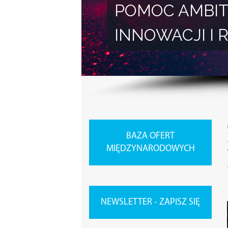
POMOC AMBIT
INNOWACJI 
BAZA OFERT
MIĘDZYNARODOWYCH
NEWSLETTER - ZAPISZ SIĘ