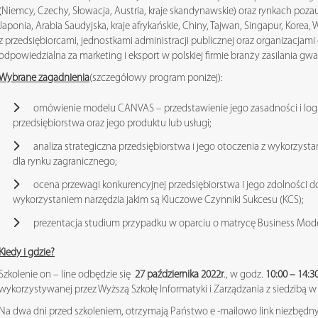
(Niemcy, Czechy, Słowacja, Austria, kraje skandynawskie) oraz rynkach poz
Japonia, Arabia Saudyjska, kraje afrykańskie, Chiny, Tajwan, Singapur, Korea
z przedsiębiorcami, jednostkami administracji publicznej oraz organizacjami 
odpowiedzialna za marketing i eksport w polskiej firmie branży zasilania 
Wybrane zagadnienia
(szczegółowy program poniżej):
omówienie modelu CANVAS – przedstawienie jego zasadności i logik
przedsiębiorstwa oraz jego produktu lub usługi;
analiza strategiczna przedsiębiorstwa i jego otoczenia z wykorzyst
dla rynku zagranicznego;
ocena przewagi konkurencyjnej przedsiębiorstwa i jego zdolności 
wykorzystaniem narzędzia jakim są Kluczowe Czynniki Sukcesu (KCS);
prezentacja studium przypadku w oparciu o matrycę Business Mod
Kiedy i gdzie?
Szkolenie on – line odbędzie się
27 października 2022r
., w godz.
10:00 – 14:3
wykorzystywanej przez Wyższą Szkołę Informatyki i Zarządzania z siedzibą w
Na dwa dni przed szkoleniem, otrzymają Państwo e -mailowo link niezbędn