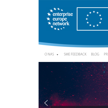
Enterprise Europe Network
O NAS
SME FEEDBACK
BLOG
PR