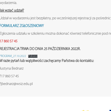
wydarzenia.
Jak wziąć udział?
Udział w wydarzeniu jest bezpłatny, po wcześniejszej rejestracji za pośredn
FORMULARZ ZGŁOSZENIOWY
Zgłoszenia udziału w szkoleniu można dokonać również telefonicznie pod 
17 860 57 45
REJESTRACJA TRWA DO DNIA 25 PAŹDZIERNIKA 2022R.
PROGRAM_27.10.2022
Pobierz
W razie pytań lub wątpliwości zachęcamy Państwa do kontaktu:
Justyna Bednarz
?17 860 57 45
?jbednarz@wsiz.edu.pl