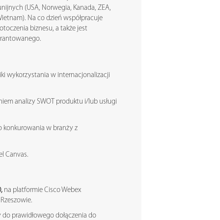
aunijnych (USA, Norwegia, Kanada, ZEA,
, Wietnam). Na co dzień współpracuje
otoczenia biznesu, a także jest
gwarantowanego.
i wykorzystania w internacjonalizacji
aniem analizy SWOT produktu i/lub usługi
do konkurowania w branży z
el Canvas.
0,
na platformie Cisco Webex
 Rzeszowie.
y do prawidłowego dołączenia do