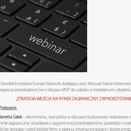
Ośrodek Enterprise Europe Network działający przy Wyższej Szkole Informatyk
zaprasza przedsiębiorców z obszaru MŚP do udziału w bezpłatnym szkoleniu 
„STRATEGIA WEJŚCIA NA RYNEK ZAGRANICZNY Z WYKORZYSTAN
Prelegent:
Janetta Sałek
– ekonomista, specjalista w obszarze budowania i wdrażania st
rynki zagraniczne, współpracy zagranicznej przedsiębiorstw, sprzedaży i 
30 lat doradza i szkoli polskie firmy z zakresu internacjonalizacji i skutecz